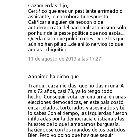
Cazamierdas dijo,
Certifico que eres un pestilente arrimado o
aspirante, lo corrobora tu respuesta.
Calificar a alguien de neocon o de
antidemocrata del nacionalcatolicismo sólo
por huir de la peste política que nos asola.....
Queda claro que político eres.....y de los que
aún no han pillao.....de ahí lo nerviosito que
andas....chiquitico.
11 de agosto de 2013 a las 17:27
Anónimo ha dicho que…
Tranqui, cazamierdas, que no das ni una. A
mis 72 años, casi 73, ya lo tengo todo
hecho. Conseguir votar en una urna, en unas
elecciones democáticas, en este país costó
encarcelados, torturados y asesinados y tú
lo sabes.Con el tiempo, las izquierdas fueron
infiltradas por la democracia cristiana y las
huestes de lo que llamabamos burguesía,
haciéndose con los mandos de los partidos.
Bien. Pero yo opino que hay que seguir