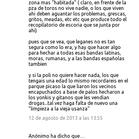
zona mas "habitada" ( claro, en frente de la
pza de toros no vive nadie, o los que viven
ahi deben aguantar los problemas, grescas,
gritos, meadas, etc etc que produce todo el
recopilatorio de escoria que se junta por
ahi)
pues que se vea, que leganes no es tan
segura como lo era, y hay que hacer algo
para hechar a todas esas bandas latinas,
moras, rumanas, y a las bandas españolas
tambien
y si la poli no quiere hacer nada, los que
tengais una edad lo mismo recordareis en el
parque picaso la que liaron los vecinos
encapuchados a base de palos hecharon a
los yonkis y gitanos que les vendian
drogas...tal vez haga falta de nuevo una
"limpieza a la vieja usanza"
12 de agosto de 2013 a las 13:55
Anónimo ha dicho que…