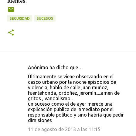
fuentes.
SEGURIDAD
SUCESOS
Anónimo ha dicho que…
C
Últimamente se viene observando en el
o
casco urbano por la noche episodios de
violencia, hablo de calle juan muñoz,
m
fuentehonda, ordoñez, jeromín.....amen de
e
gritos , vandalismo...
un suceso como el de ayer merece una
n
explicación pública de inmediato por el
t
responsable político y sino habría que pedir
dimisiones
a
11 de agosto de 2013 a las 11:15
r