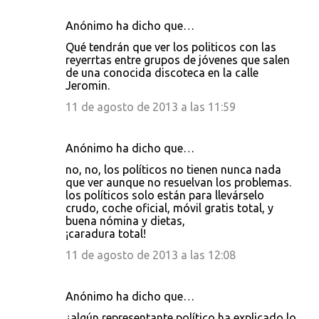
i
Anónimo ha dicho que…
o
s
Qué tendrán que ver los politicos con las
reyerrtas entre grupos de jóvenes que salen
de una conocida discoteca en la calle
Jeromin.
11 de agosto de 2013 a las 11:59
Anónimo ha dicho que…
no, no, los políticos no tienen nunca nada
que ver aunque no resuelvan los problemas.
los políticos solo están para llevárselo
crudo, coche oficial, móvil gratis total, y
buena nómina y dietas,
¡caradura total!
11 de agosto de 2013 a las 12:08
Anónimo ha dicho que…
¿algún representante político ha explicado lo