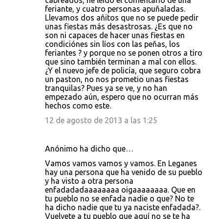
cabreados, he leído el comentario de una
feriante, y cuatro personas apuñaladas.
Llevamos dos añitos que no se puede pedir
unas fiestas más desastrosas. ¿Es que no
son ni capaces de hacer unas fiestas en
condiciónes sin líos con las peñas, los
feriantes ? y porque no se ponen otros a tiro
que sino también terminan a mal con ellos.
¿Y el nuevo jefe de policía, que seguro cobra
un paston, no nos prometio unas fiestas
tranquilas? Pues ya se ve, y no han
empezado aún, espero que no ocurran más
hechos como este.
12 de agosto de 2013 a las 1:25
Anónimo ha dicho que…
Vamos vamos vamos y vamos. En Leganes
hay una persona que ha venido de su pueblo
y ha visto a otra persona
enfadadadaaaaaaaa oigaaaaaaaa. Que en
tu pueblo no se enfada nadie o que? No te
ha dicho nadie que tu ya naciste enfadada?.
Vuelvete a tu pueblo que aquí no se te ha