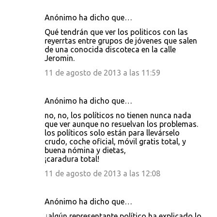
i
Anónimo ha dicho que…
o
s
Qué tendrán que ver los politicos con las
reyerrtas entre grupos de jóvenes que salen
de una conocida discoteca en la calle
Jeromin.
11 de agosto de 2013 a las 11:59
Anónimo ha dicho que…
no, no, los políticos no tienen nunca nada
que ver aunque no resuelvan los problemas.
los políticos solo están para llevárselo
crudo, coche oficial, móvil gratis total, y
buena nómina y dietas,
¡caradura total!
11 de agosto de 2013 a las 12:08
Anónimo ha dicho que…
¿algún representante político ha explicado lo