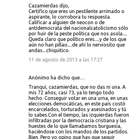
Cazamierdas dijo,
Certifico que eres un pestilente arrimado o
aspirante, lo corrobora tu respuesta.
Calificar a alguien de neocon o de
antidemocrata del nacionalcatolicismo sólo
por huir de la peste política que nos asola.....
Queda claro que político eres.....y de los que
aún no han pillao.....de ahí lo nerviosito que
andas....chiquitico.
11 de agosto de 2013 a las 17:27
Anónimo ha dicho que…
Tranqui, cazamierdas, que no das ni una. A
mis 72 años, casi 73, ya lo tengo todo
hecho. Conseguir votar en una urna, en unas
elecciones democáticas, en este país costó
encarcelados, torturados y asesinados y tú
lo sabes.Con el tiempo, las izquierdas fueron
infiltradas por la democracia cristiana y las
huestes de lo que llamabamos burguesía,
haciéndose con los mandos de los partidos.
Bien. Pero yo opino que hay que seguir