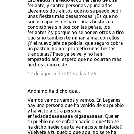
cabreados, he leído el comentario de una
feriante, y cuatro personas apuñaladas.
Llevamos dos añitos que no se puede pedir
unas fiestas más desastrosas. ¿Es que no
son ni capaces de hacer unas fiestas en
condiciónes sin líos con las peñas, los
feriantes ? y porque no se ponen otros a tiro
que sino también terminan a mal con ellos.
¿Y el nuevo jefe de policía, que seguro cobra
un paston, no nos prometio unas fiestas
tranquilas? Pues ya se ve, y no han
empezado aún, espero que no ocurran más
hechos como este.
12 de agosto de 2013 a las 1:25
Anónimo ha dicho que…
Vamos vamos vamos y vamos. En Leganes
hay una persona que ha venido de su pueblo
y ha visto a otra persona
enfadadadaaaaaaaa oigaaaaaaaa. Que en
tu pueblo no se enfada nadie o que? No te
ha dicho nadie que tu ya naciste enfadada?.
Vuelvete a tu pueblo que aquí no se te ha