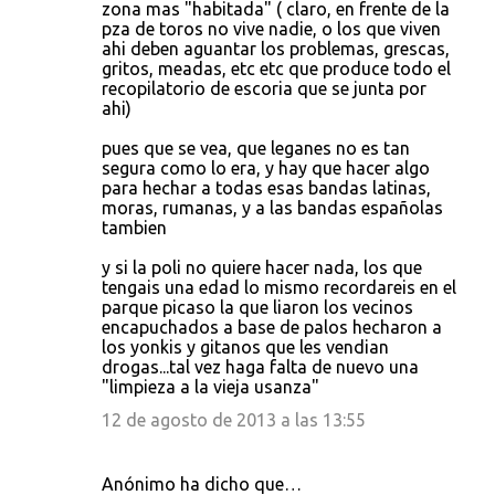
zona mas "habitada" ( claro, en frente de la
pza de toros no vive nadie, o los que viven
ahi deben aguantar los problemas, grescas,
gritos, meadas, etc etc que produce todo el
recopilatorio de escoria que se junta por
ahi)
pues que se vea, que leganes no es tan
segura como lo era, y hay que hacer algo
para hechar a todas esas bandas latinas,
moras, rumanas, y a las bandas españolas
tambien
y si la poli no quiere hacer nada, los que
tengais una edad lo mismo recordareis en el
parque picaso la que liaron los vecinos
encapuchados a base de palos hecharon a
los yonkis y gitanos que les vendian
drogas...tal vez haga falta de nuevo una
"limpieza a la vieja usanza"
12 de agosto de 2013 a las 13:55
Anónimo ha dicho que…