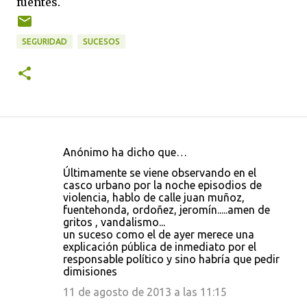
fuentes.
SEGURIDAD
SUCESOS
Anónimo ha dicho que…
C
Últimamente se viene observando en el
o
casco urbano por la noche episodios de
violencia, hablo de calle juan muñoz,
m
fuentehonda, ordoñez, jeromín.....amen de
e
gritos , vandalismo...
un suceso como el de ayer merece una
n
explicación pública de inmediato por el
t
responsable político y sino habría que pedir
dimisiones
a
11 de agosto de 2013 a las 11:15
r