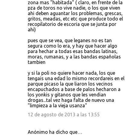
zona mas "habitada" ( claro, en frente de la
pza de toros no vive nadie, o los que viven
ahi deben aguantar los problemas, grescas,
gritos, meadas, etc etc que produce todo el
recopilatorio de escoria que se junta por
ahi)
pues que se vea, que leganes no es tan
segura como lo era, y hay que hacer algo
para hechar a todas esas bandas latinas,
moras, rumanas, y a las bandas españolas
tambien
y si la poli no quiere hacer nada, los que
tengais una edad lo mismo recordareis en el
parque picaso la que liaron los vecinos
encapuchados a base de palos hecharon a
los yonkis y gitanos que les vendian
drogas...tal vez haga falta de nuevo una
"limpieza a la vieja usanza"
12 de agosto de 2013 a las 13:55
Anónimo ha dicho que…