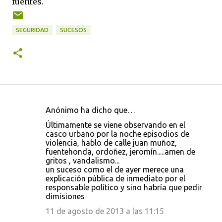
fuentes.
SEGURIDAD
SUCESOS
Anónimo ha dicho que…
C
Últimamente se viene observando en el
o
casco urbano por la noche episodios de
violencia, hablo de calle juan muñoz,
m
fuentehonda, ordoñez, jeromín.....amen de
e
gritos , vandalismo...
un suceso como el de ayer merece una
n
explicación pública de inmediato por el
t
responsable político y sino habría que pedir
dimisiones
a
11 de agosto de 2013 a las 11:15
r