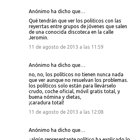
i
Anónimo ha dicho que…
o
s
Qué tendrán que ver los politicos con las
reyerrtas entre grupos de jóvenes que salen
de una conocida discoteca en la calle
Jeromin.
11 de agosto de 2013 a las 11:59
Anónimo ha dicho que…
no, no, los políticos no tienen nunca nada
que ver aunque no resuelvan los problemas.
los políticos solo están para llevárselo
crudo, coche oficial, móvil gratis total, y
buena nómina y dietas,
¡caradura total!
11 de agosto de 2013 a las 12:08
Anónimo ha dicho que…
¿algún representante político ha explicado lo