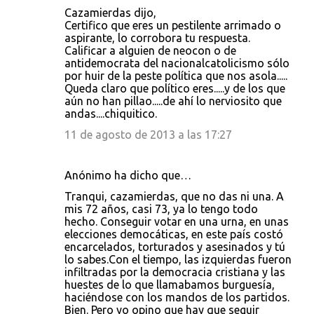
Cazamierdas dijo,
Certifico que eres un pestilente arrimado o
aspirante, lo corrobora tu respuesta.
Calificar a alguien de neocon o de
antidemocrata del nacionalcatolicismo sólo
por huir de la peste política que nos asola.....
Queda claro que político eres.....y de los que
aún no han pillao.....de ahí lo nerviosito que
andas....chiquitico.
11 de agosto de 2013 a las 17:27
Anónimo ha dicho que…
Tranqui, cazamierdas, que no das ni una. A
mis 72 años, casi 73, ya lo tengo todo
hecho. Conseguir votar en una urna, en unas
elecciones democáticas, en este país costó
encarcelados, torturados y asesinados y tú
lo sabes.Con el tiempo, las izquierdas fueron
infiltradas por la democracia cristiana y las
huestes de lo que llamabamos burguesía,
haciéndose con los mandos de los partidos.
Bien. Pero yo opino que hay que seguir