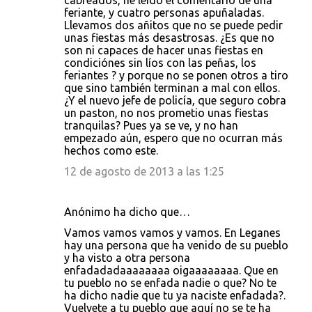
cabreados, he leído el comentario de una
feriante, y cuatro personas apuñaladas.
Llevamos dos añitos que no se puede pedir
unas fiestas más desastrosas. ¿Es que no
son ni capaces de hacer unas fiestas en
condiciónes sin líos con las peñas, los
feriantes ? y porque no se ponen otros a tiro
que sino también terminan a mal con ellos.
¿Y el nuevo jefe de policía, que seguro cobra
un paston, no nos prometio unas fiestas
tranquilas? Pues ya se ve, y no han
empezado aún, espero que no ocurran más
hechos como este.
12 de agosto de 2013 a las 1:25
Anónimo ha dicho que…
Vamos vamos vamos y vamos. En Leganes
hay una persona que ha venido de su pueblo
y ha visto a otra persona
enfadadadaaaaaaaa oigaaaaaaaa. Que en
tu pueblo no se enfada nadie o que? No te
ha dicho nadie que tu ya naciste enfadada?.
Vuelvete a tu pueblo que aquí no se te ha