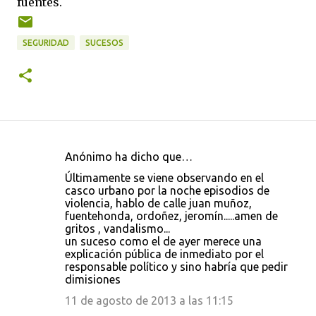
fuentes.
SEGURIDAD
SUCESOS
Anónimo ha dicho que…
C
Últimamente se viene observando en el
o
casco urbano por la noche episodios de
violencia, hablo de calle juan muñoz,
m
fuentehonda, ordoñez, jeromín.....amen de
e
gritos , vandalismo...
un suceso como el de ayer merece una
n
explicación pública de inmediato por el
t
responsable político y sino habría que pedir
dimisiones
a
11 de agosto de 2013 a las 11:15
r