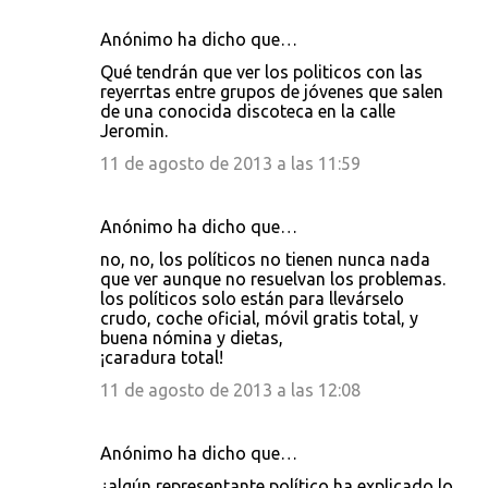
i
Anónimo ha dicho que…
o
s
Qué tendrán que ver los politicos con las
reyerrtas entre grupos de jóvenes que salen
de una conocida discoteca en la calle
Jeromin.
11 de agosto de 2013 a las 11:59
Anónimo ha dicho que…
no, no, los políticos no tienen nunca nada
que ver aunque no resuelvan los problemas.
los políticos solo están para llevárselo
crudo, coche oficial, móvil gratis total, y
buena nómina y dietas,
¡caradura total!
11 de agosto de 2013 a las 12:08
Anónimo ha dicho que…
¿algún representante político ha explicado lo