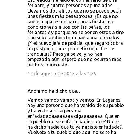
cabreados, he leído el comentario de una
feriante, y cuatro personas apuñaladas.
Llevamos dos añitos que no se puede pedir
unas fiestas más desastrosas. ¿Es que no
son ni capaces de hacer unas fiestas en
condiciónes sin líos con las peñas, los
feriantes ? y porque no se ponen otros a tiro
que sino también terminan a mal con ellos.
¿Y el nuevo jefe de policía, que seguro cobra
un paston, no nos prometio unas fiestas
tranquilas? Pues ya se ve, y no han
empezado aún, espero que no ocurran más
hechos como este.
12 de agosto de 2013 a las 1:25
Anónimo ha dicho que…
Vamos vamos vamos y vamos. En Leganes
hay una persona que ha venido de su pueblo
y ha visto a otra persona
enfadadadaaaaaaaa oigaaaaaaaa. Que en
tu pueblo no se enfada nadie o que? No te
ha dicho nadie que tu ya naciste enfadada?.
Vuelvete a tu pueblo que aquí no se te ha