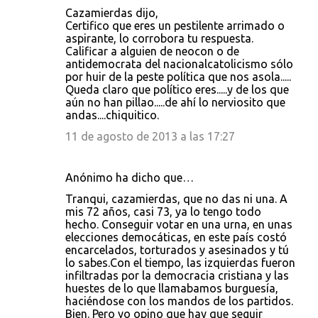
Cazamierdas dijo,
Certifico que eres un pestilente arrimado o
aspirante, lo corrobora tu respuesta.
Calificar a alguien de neocon o de
antidemocrata del nacionalcatolicismo sólo
por huir de la peste política que nos asola.....
Queda claro que político eres.....y de los que
aún no han pillao.....de ahí lo nerviosito que
andas....chiquitico.
11 de agosto de 2013 a las 17:27
Anónimo ha dicho que…
Tranqui, cazamierdas, que no das ni una. A
mis 72 años, casi 73, ya lo tengo todo
hecho. Conseguir votar en una urna, en unas
elecciones democáticas, en este país costó
encarcelados, torturados y asesinados y tú
lo sabes.Con el tiempo, las izquierdas fueron
infiltradas por la democracia cristiana y las
huestes de lo que llamabamos burguesía,
haciéndose con los mandos de los partidos.
Bien. Pero yo opino que hay que seguir