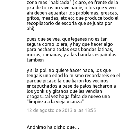
zona mas "habitada" ( claro, en frente de la
pza de toros no vive nadie, o los que viven
ahi deben aguantar los problemas, grescas,
gritos, meadas, etc etc que produce todo el
recopilatorio de escoria que se junta por
ahi)
pues que se vea, que leganes no es tan
segura como lo era, y hay que hacer algo
para hechar a todas esas bandas latinas,
moras, rumanas, y a las bandas españolas
tambien
y si la poli no quiere hacer nada, los que
tengais una edad lo mismo recordareis en el
parque picaso la que liaron los vecinos
encapuchados a base de palos hecharon a
los yonkis y gitanos que les vendian
drogas...tal vez haga falta de nuevo una
"limpieza a la vieja usanza"
12 de agosto de 2013 a las 13:55
Anónimo ha dicho que…