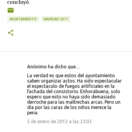
concluyó.
AYUNTAMIENTO
NAVIDAD 2011
Anónimo ha dicho que…
C
La verdad es que estos del ayuntamiento
o
saben organizar actos. Ha sido espectacular
el espectaculo de fuegos artificiales en la
m
fachada del consistorio. Enhorabuena, solo
e
espero que esto no haya sido demasiado
derroche para las maltrechas arcas. Pero un
n
día por las caras de los niños merece la
t
pena.
a
5 de enero de 2012 a las 23:03
r