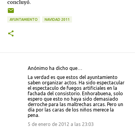
concluyó.
AYUNTAMIENTO
NAVIDAD 2011
Anónimo ha dicho que…
C
La verdad es que estos del ayuntamiento
o
saben organizar actos. Ha sido espectacular
el espectaculo de fuegos artificiales en la
m
fachada del consistorio. Enhorabuena, solo
e
espero que esto no haya sido demasiado
derroche para las maltrechas arcas. Pero un
n
día por las caras de los niños merece la
t
pena.
a
5 de enero de 2012 a las 23:03
r