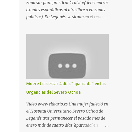
zona sur para practicar 'cruising' (encuentros
exuales esporádicos al aire libre o en zonas
públicas). En Leganés, se sitúan en el centro
comercial Parquesur, parque de Polvoranca,
parque de la Hispanidad (frente a la Policía
Local) y en los caminos entre el cementerio
de Butarque y Plaza Nueva. Esto es lo que
indica esta información recopilada por los
propios practicantes. 'Ante la crisis, disfrute' ,
señalan. "Cruising: Parquesur: para ligar
baños junto a Burger King o H&M. Y si has
pillado pareja ocacional, parking
Muere tras estar 4 días "aparcada" en las
subterráneo de Leroy Merlin. Otro espacio
Urgencias del Severo Ochoa
para el 'cruising' es enfrente al tanatorio
(junto al estadio municipal de Butarque) y
Vídeo www.eldiario.es Una mujer falleció en
caminos entre el estadio y Plaza Nueva. Otro
el Hospital Universitario Severo Ochoa de
lugar: Escombrera de Polvoranca, entre
Leganés tras permanecer el pasado mes de
Leganés y Móstoles También en el parque de
enero más de cuatro días 'aparcada' en
la Hispanidad, situado frente a la Policía