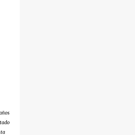
años
rtado
sta