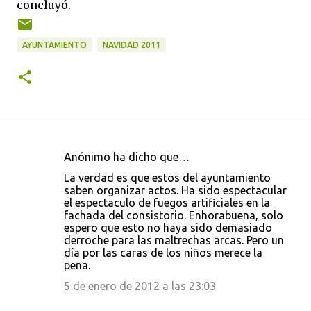
concluyó.
AYUNTAMIENTO
NAVIDAD 2011
Anónimo ha dicho que…
C
La verdad es que estos del ayuntamiento
o
saben organizar actos. Ha sido espectacular
el espectaculo de fuegos artificiales en la
m
fachada del consistorio. Enhorabuena, solo
e
espero que esto no haya sido demasiado
derroche para las maltrechas arcas. Pero un
n
día por las caras de los niños merece la
t
pena.
a
5 de enero de 2012 a las 23:03
r