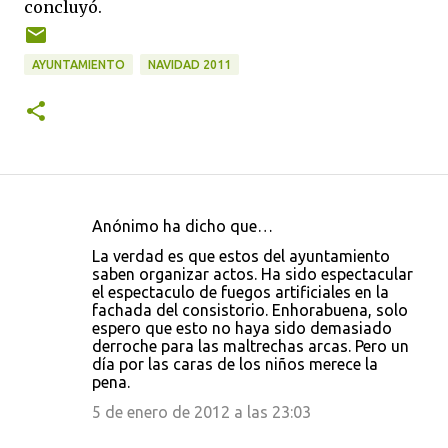
concluyó.
AYUNTAMIENTO
NAVIDAD 2011
Anónimo ha dicho que…
C
La verdad es que estos del ayuntamiento
o
saben organizar actos. Ha sido espectacular
el espectaculo de fuegos artificiales en la
m
fachada del consistorio. Enhorabuena, solo
e
espero que esto no haya sido demasiado
derroche para las maltrechas arcas. Pero un
n
día por las caras de los niños merece la
t
pena.
a
5 de enero de 2012 a las 23:03
r