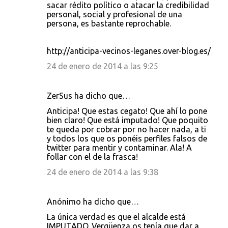
sacar rédito político o atacar la credibilidad
r
personal, social y profesional de una
persona, es bastante reprochable.
i
o
http://anticipa-vecinos-leganes.over-blog.es/
s
24 de enero de 2014 a las 9:25
ZerSus ha dicho que…
Anticipa! Que estas cegato! Que ahí lo pone
bien claro! Que está imputado! Que poquito
te queda por cobrar por no hacer nada, a ti
y todos los que os ponéis perfiles falsos de
twitter para mentir y contaminar. Ala! A
follar con el de la frasca!
24 de enero de 2014 a las 9:38
Anónimo ha dicho que…
La única verdad es que el alcalde está
IMPUTADO. Vergüenza os tenía que dar a