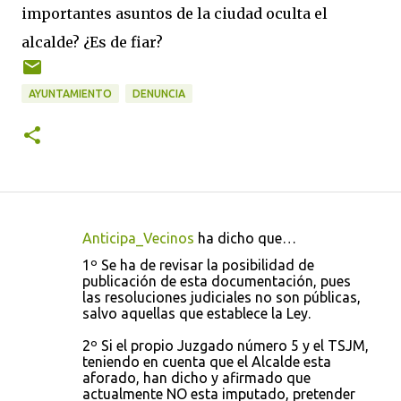
importantes asuntos de la ciudad oculta el
alcalde? ¿Es de fiar?
AYUNTAMIENTO
DENUNCIA
Anticipa_Vecinos
ha dicho que…
C
1º Se ha de revisar la posibilidad de
o
publicación de esta documentación, pues
las resoluciones judiciales no son públicas,
m
salvo aquellas que establece la Ley.
e
2º Si el propio Juzgado número 5 y el TSJM,
n
teniendo en cuenta que el Alcalde esta
t
aforado, han dicho y afirmado que
actualmente NO esta imputado, pretender
a