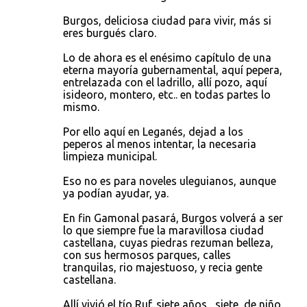
Burgos, deliciosa ciudad para vivir, más si
eres burgués claro.
Lo de ahora es el enésimo capítulo de una
eterna mayoría gubernamental, aquí pepera,
entrelazada con el ladrillo, allí pozo, aquí
isideoro, montero, etc.. en todas partes lo
mismo.
Por ello aquí en Leganés, dejad a los
peperos al menos intentar, la necesaria
limpieza municipal.
Eso no es para noveles uleguianos, aunque
ya podían ayudar, ya.
En fin Gamonal pasará, Burgos volverá a ser
lo que siempre fue la maravillosa ciudad
castellana, cuyas piedras rezuman belleza,
con sus hermosos parques, calles
tranquilas, rio majestuoso, y recia gente
castellana.
Allí vivió el tío Ruf. siete años , siete, de niño