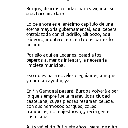
Burgos, deliciosa ciudad para vivir, más si
eres burgués claro.
Lo de ahora es el enésimo capítulo de una
eterna mayoría gubernamental, aquí pepera,
entrelazada con el ladrillo, allí pozo, aquí
isideoro, montero, etc.. en todas partes lo
mismo.
Por ello aquí en Leganés, dejad a los
peperos al menos intentar, la necesaria
limpieza municipal.
Eso no es para noveles uleguianos, aunque
ya podían ayudar, ya.
En fin Gamonal pasará, Burgos volverá a ser
lo que siempre fue la maravillosa ciudad
castellana, cuyas piedras rezuman belleza,
con sus hermosos parques, calles
tranquilas, rio majestuoso, y recia gente
castellana.
Allí vivió el tío Ruf. siete años , siete, de niño