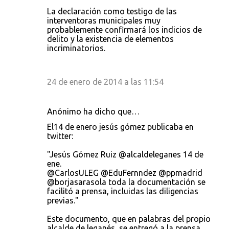
La declaración como testigo de las
interventoras municipales muy
probablemente confirmará los indicios de
delito y la existencia de elementos
incriminatorios.
24 de enero de 2014 a las 11:54
Anónimo ha dicho que…
El14 de enero jesús gómez publicaba en
twitter:
"Jesús Gómez Ruiz ‏@alcaldeleganes 14 de
ene.
@CarlosULEG @EduFernndez @ppmadrid
@borjasarasola toda la documentación se
facilitó a prensa, incluidas las diligencias
previas."
Este documento, que en palabras del propio
alcalde de leganés, se entregó a la prensa