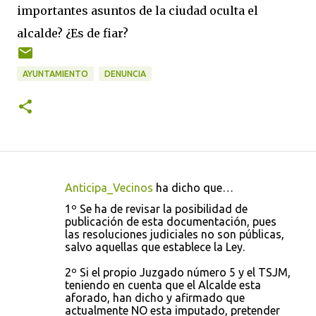
importantes asuntos de la ciudad oculta el
alcalde? ¿Es de fiar?
AYUNTAMIENTO
DENUNCIA
Anticipa_Vecinos
ha dicho que…
C
1º Se ha de revisar la posibilidad de
o
publicación de esta documentación, pues
las resoluciones judiciales no son públicas,
m
salvo aquellas que establece la Ley.
e
2º Si el propio Juzgado número 5 y el TSJM,
n
teniendo en cuenta que el Alcalde esta
t
aforado, han dicho y afirmado que
actualmente NO esta imputado, pretender
a