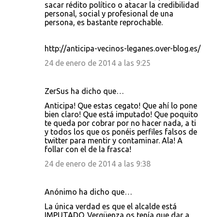
sacar rédito político o atacar la credibilidad
r
personal, social y profesional de una
persona, es bastante reprochable.
i
o
http://anticipa-vecinos-leganes.over-blog.es/
s
24 de enero de 2014 a las 9:25
ZerSus ha dicho que…
Anticipa! Que estas cegato! Que ahí lo pone
bien claro! Que está imputado! Que poquito
te queda por cobrar por no hacer nada, a ti
y todos los que os ponéis perfiles falsos de
twitter para mentir y contaminar. Ala! A
follar con el de la frasca!
24 de enero de 2014 a las 9:38
Anónimo ha dicho que…
La única verdad es que el alcalde está
IMPUTADO. Vergüenza os tenía que dar a