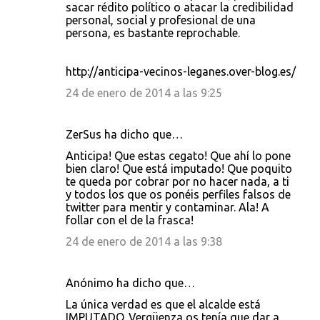
sacar rédito político o atacar la credibilidad
r
personal, social y profesional de una
persona, es bastante reprochable.
i
o
http://anticipa-vecinos-leganes.over-blog.es/
s
24 de enero de 2014 a las 9:25
ZerSus ha dicho que…
Anticipa! Que estas cegato! Que ahí lo pone
bien claro! Que está imputado! Que poquito
te queda por cobrar por no hacer nada, a ti
y todos los que os ponéis perfiles falsos de
twitter para mentir y contaminar. Ala! A
follar con el de la frasca!
24 de enero de 2014 a las 9:38
Anónimo ha dicho que…
La única verdad es que el alcalde está
IMPUTADO. Vergüenza os tenía que dar a