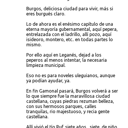
Burgos, deliciosa ciudad para vivir, más si
eres burgués claro.
Lo de ahora es el enésimo capítulo de una
eterna mayoría gubernamental, aquí pepera,
entrelazada con el ladrillo, allí pozo, aquí
isideoro, montero, etc.. en todas partes lo
mismo.
Por ello aquí en Leganés, dejad a los
peperos al menos intentar, la necesaria
limpieza municipal.
Eso no es para noveles uleguianos, aunque
ya podían ayudar, ya.
En fin Gamonal pasará, Burgos volverá a ser
lo que siempre fue la maravillosa ciudad
castellana, cuyas piedras rezuman belleza,
con sus hermosos parques, calles
tranquilas, rio majestuoso, y recia gente
castellana.
Allí vivió el tío Ruf. siete años , siete, de niño