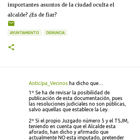
importantes asuntos de la ciudad oculta el
alcalde? ¿Es de fiar?
AYUNTAMIENTO
DENUNCIA
Anticipa_Vecinos
ha dicho que…
C
1º Se ha de revisar la posibilidad de
o
publicación de esta documentación, pues
las resoluciones judiciales no son públicas,
m
salvo aquellas que establece la Ley.
e
2º Si el propio Juzgado número 5 y el TSJM,
n
teniendo en cuenta que el Alcalde esta
t
aforado, han dicho y afirmado que
actualmente NO esta imputado, pretender
a