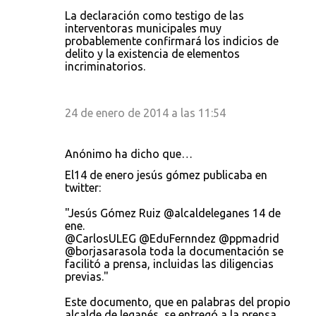
La declaración como testigo de las
interventoras municipales muy
probablemente confirmará los indicios de
delito y la existencia de elementos
incriminatorios.
24 de enero de 2014 a las 11:54
Anónimo ha dicho que…
El14 de enero jesús gómez publicaba en
twitter:
"Jesús Gómez Ruiz ‏@alcaldeleganes 14 de
ene.
@CarlosULEG @EduFernndez @ppmadrid
@borjasarasola toda la documentación se
facilitó a prensa, incluidas las diligencias
previas."
Este documento, que en palabras del propio
alcalde de leganés, se entregó a la prensa