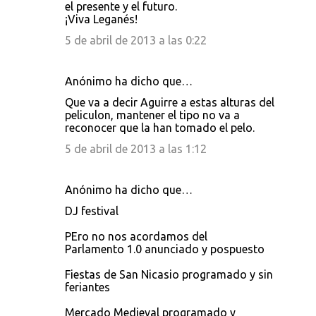
o
el presente y el futuro.
¡Viva Leganés!
m
e
5 de abril de 2013 a las 0:22
n
t
Anónimo ha dicho que…
a
Que va a decir Aguirre a estas alturas del
peliculon, mantener el tipo no va a
r
reconocer que la han tomado el pelo.
i
5 de abril de 2013 a las 1:12
o
s
Anónimo ha dicho que…
DJ festival
PEro no nos acordamos del
Parlamento 1.0 anunciado y pospuesto
Fiestas de San Nicasio programado y sin
feriantes
Mercado Medieval programado y