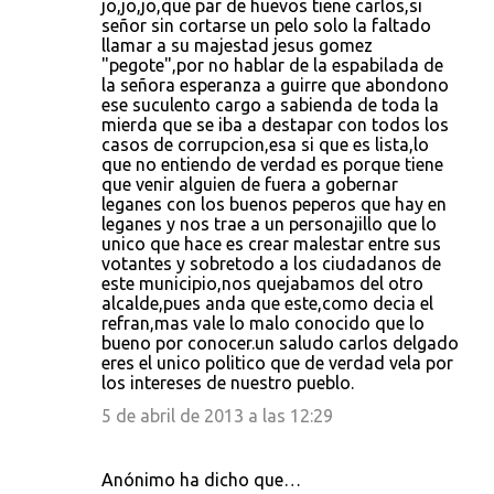
jo,jo,jo,que par de huevos tiene carlos,si
señor sin cortarse un pelo solo la faltado
llamar a su majestad jesus gomez
"pegote",por no hablar de la espabilada de
la señora esperanza a guirre que abondono
ese suculento cargo a sabienda de toda la
mierda que se iba a destapar con todos los
casos de corrupcion,esa si que es lista,lo
que no entiendo de verdad es porque tiene
que venir alguien de fuera a gobernar
leganes con los buenos peperos que hay en
leganes y nos trae a un personajillo que lo
unico que hace es crear malestar entre sus
votantes y sobretodo a los ciudadanos de
este municipio,nos quejabamos del otro
alcalde,pues anda que este,como decia el
refran,mas vale lo malo conocido que lo
bueno por conocer.un saludo carlos delgado
eres el unico politico que de verdad vela por
los intereses de nuestro pueblo.
5 de abril de 2013 a las 12:29
Anónimo ha dicho que…