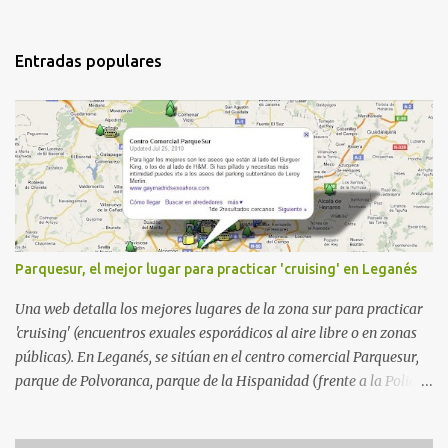
Entradas populares
Parquesur, el mejor lugar para practicar 'cruising' en Leganés
Una web detalla los mejores lugares de la zona sur para practicar
'cruising' (encuentros exuales esporádicos al aire libre o en zonas
públicas). En Leganés, se sitúan en el centro comercial Parquesur,
parque de Polvoranca, parque de la Hispanidad (frente a la Policía
Local) y en los caminos entre el cementerio de Butarque y Plaza
Nueva. Esto es lo que indica esta información recopilada por los