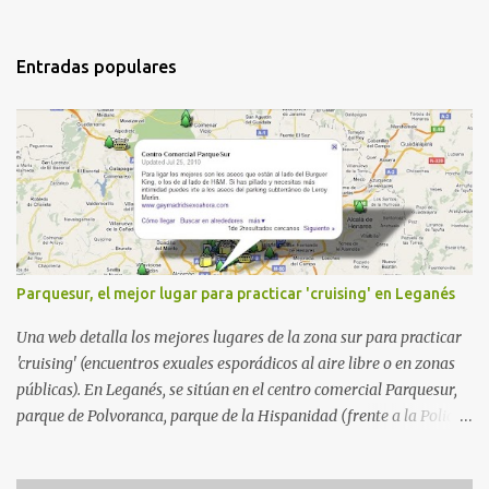
Entradas populares
Parquesur, el mejor lugar para practicar 'cruising' en Leganés
Una web detalla los mejores lugares de la zona sur para practicar
'cruising' (encuentros exuales esporádicos al aire libre o en zonas
públicas). En Leganés, se sitúan en el centro comercial Parquesur,
parque de Polvoranca, parque de la Hispanidad (frente a la Policía
Local) y en los caminos entre el cementerio de Butarque y Plaza
Nueva. Esto es lo que indica esta información recopilada por los