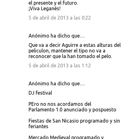
o
el presente y el futuro.
¡Viva Leganés!
m
e
5 de abril de 2013 a las 0:22
n
t
Anónimo ha dicho que…
a
Que va a decir Aguirre a estas alturas del
peliculon, mantener el tipo no va a
r
reconocer que la han tomado el pelo.
i
5 de abril de 2013 a las 1:12
o
s
Anónimo ha dicho que…
DJ festival
PEro no nos acordamos del
Parlamento 1.0 anunciado y pospuesto
Fiestas de San Nicasio programado y sin
feriantes
Mercado Medieval programado y