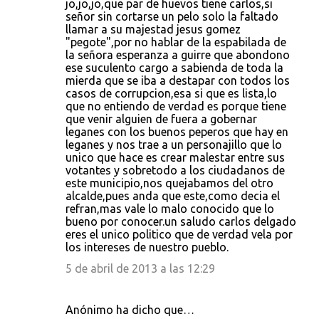
jo,jo,jo,que par de huevos tiene carlos,si
señor sin cortarse un pelo solo la faltado
llamar a su majestad jesus gomez
"pegote",por no hablar de la espabilada de
la señora esperanza a guirre que abondono
ese suculento cargo a sabienda de toda la
mierda que se iba a destapar con todos los
casos de corrupcion,esa si que es lista,lo
que no entiendo de verdad es porque tiene
que venir alguien de fuera a gobernar
leganes con los buenos peperos que hay en
leganes y nos trae a un personajillo que lo
unico que hace es crear malestar entre sus
votantes y sobretodo a los ciudadanos de
este municipio,nos quejabamos del otro
alcalde,pues anda que este,como decia el
refran,mas vale lo malo conocido que lo
bueno por conocer.un saludo carlos delgado
eres el unico politico que de verdad vela por
los intereses de nuestro pueblo.
5 de abril de 2013 a las 12:29
Anónimo ha dicho que…