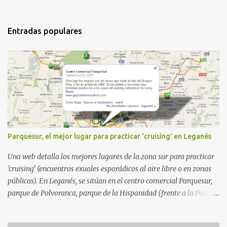
Entradas populares
Parquesur, el mejor lugar para practicar 'cruising' en Leganés
Una web detalla los mejores lugares de la zona sur para practicar
'cruising' (encuentros exuales esporádicos al aire libre o en zonas
públicas). En Leganés, se sitúan en el centro comercial Parquesur,
parque de Polvoranca, parque de la Hispanidad (frente a la Policía
Local) y en los caminos entre el cementerio de Butarque y Plaza
Nueva. Esto es lo que indica esta información recopilada por los