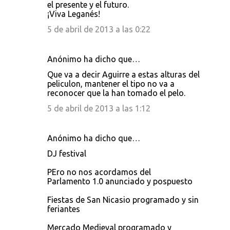
o
el presente y el futuro.
¡Viva Leganés!
m
e
5 de abril de 2013 a las 0:22
n
t
Anónimo ha dicho que…
a
Que va a decir Aguirre a estas alturas del
peliculon, mantener el tipo no va a
r
reconocer que la han tomado el pelo.
i
5 de abril de 2013 a las 1:12
o
s
Anónimo ha dicho que…
DJ festival
PEro no nos acordamos del
Parlamento 1.0 anunciado y pospuesto
Fiestas de San Nicasio programado y sin
feriantes
Mercado Medieval programado y