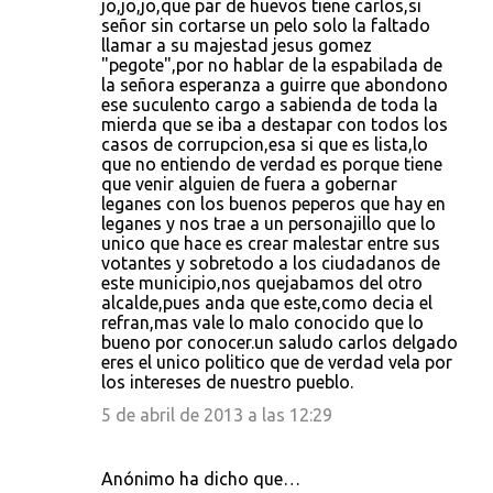
jo,jo,jo,que par de huevos tiene carlos,si
señor sin cortarse un pelo solo la faltado
llamar a su majestad jesus gomez
"pegote",por no hablar de la espabilada de
la señora esperanza a guirre que abondono
ese suculento cargo a sabienda de toda la
mierda que se iba a destapar con todos los
casos de corrupcion,esa si que es lista,lo
que no entiendo de verdad es porque tiene
que venir alguien de fuera a gobernar
leganes con los buenos peperos que hay en
leganes y nos trae a un personajillo que lo
unico que hace es crear malestar entre sus
votantes y sobretodo a los ciudadanos de
este municipio,nos quejabamos del otro
alcalde,pues anda que este,como decia el
refran,mas vale lo malo conocido que lo
bueno por conocer.un saludo carlos delgado
eres el unico politico que de verdad vela por
los intereses de nuestro pueblo.
5 de abril de 2013 a las 12:29
Anónimo ha dicho que…