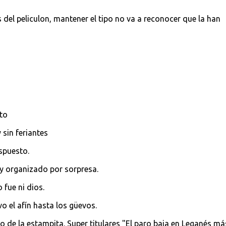
s del peliculon, mantener el tipo no va a reconocer que la han
to
sin feriantes
spuesto.
 organizado por sorpresa.
 fue ni dios.
vo el afín hasta los güevos.
o de la estampita. Super titulares "El paro baja en Leganés má