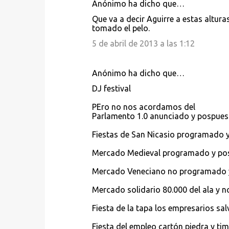
Anónimo ha dicho que…
t
Que va a decir Aguirre a estas altura
a
tomado el pelo.
r
5 de abril de 2013 a las 1:12
i
o
Anónimo ha dicho que…
s
DJ festival
PEro no nos acordamos del
Parlamento 1.0 anunciado y pospues
Fiestas de San Nicasio programado y 
Mercado Medieval programado y po
Mercado Veneciano no programado y
Mercado solidario 80.000 del ala y no
Fiesta de la tapa los empresarios sal
Fiesta del empleo cartón piedra y tim