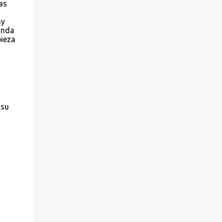
as
ay
 anda
pieza
 su