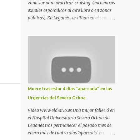
zona sur para practicar 'cruising' (encuentros
exuales esporádicos al aire libre o en zonas
públicas). En Leganés, se sitúan en el centro
comercial Parquesur, parque de Polvoranca,
parque de la Hispanidad (frente a la Policía
Local) y en los caminos entre el cementerio
de Butarque y Plaza Nueva. Esto es lo que
indica esta información recopilada por los
propios practicantes. 'Ante la crisis, disfrute' ,
señalan. "Cruising: Parquesur: para ligar
baños junto a Burger King o H&M. Y si has
pillado pareja ocacional, parking
Muere tras estar 4 días "aparcada" en las
subterráneo de Leroy Merlin. Otro espacio
Urgencias del Severo Ochoa
para el 'cruising' es enfrente al tanatorio
(junto al estadio municipal de Butarque) y
Vídeo www.eldiario.es Una mujer falleció en
caminos entre el estadio y Plaza Nueva. Otro
el Hospital Universitario Severo Ochoa de
lugar: Escombrera de Polvoranca, entre
Leganés tras permanecer el pasado mes de
Leganés y Móstoles También en el parque de
enero más de cuatro días 'aparcada' en
la Hispanidad, situado frente a la Policía