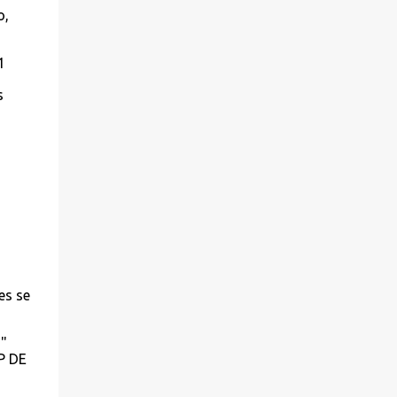
o,
1
s
es se
3"
PP DE