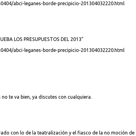
30404/abci-leganes-borde-precipicio-201304032220.html
PRUEBA LOS PRESUPUESTOS DEL 2013"
30404/abci-leganes-borde-precipicio-201304032220.html
 no te va bien, ya discutes con cualquiera.
do con lo de la teatralización y el fiasco de la no moción de