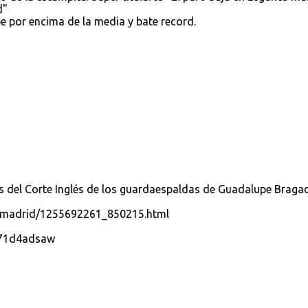
d"
e por encima de la media y bate record.
es del Corte Inglés de los guardaespaldas de Guadalupe Braga
16/madrid/1255692261_850215.html
v71d4adsaw