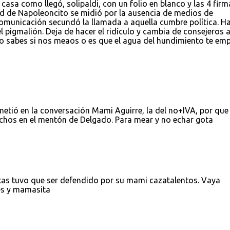
casa como llegó, solipaldi, con un folio en blanco y las 4 firm
dad de Napoleoncito se midió por la ausencia de medios de
omunicación secundó la llamada a aquella cumbre política. H
del pigmalión. Deja de hacer el ridículo y cambia de consejeros
no sabes si nos meaos o es que el agua del hundimiento te em
 metió en la conversación Mami Aguirre, la del no+IVA, por que
nchos en el mentón de Delgado. Para mear y no echar gota
etas tuvo que ser defendido por su mami cazatalentos. Vaya
les y mamasita