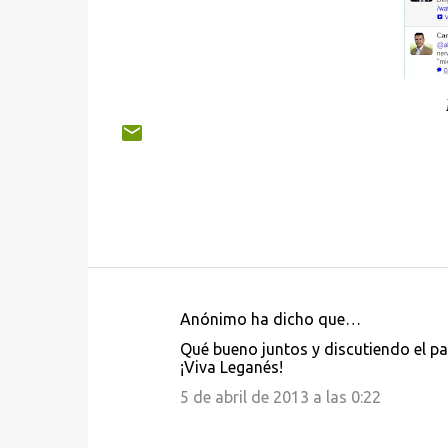
Anónimo ha dicho que…
C
Qué bueno juntos y discutiendo el pas
o
¡Viva Leganés!
m
5 de abril de 2013 a las 0:22
e
n