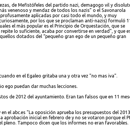
dezas, de Mefistófeles del partido nazi, demagogo vil y disolut
 más venenoso y mendaz de todos los nazis” o el Savonarola
 profusamente aplicadas por casi todo el mundo, y muy
curiosamente, por los que se proclaman anti-nazis) formuló 1
uales el más popular es el Principio de Orquestación, que se
repite lo suficiente, acaba por convertirse en verdad", y que e
aquellos dotados del “pequeño gran ego de un pequeño gran
uando en el Egaleo gritaba una y otra vez "no mas iva".
ño ego puedan dar muchas lecciones.
stos de 2012 del ayuntamiento. Eran tan falsos que en 11 mes
 en el abc.es "La oposición aprueba los presupuestos del 201
a aprobación inicial en febrero de y no se votaron porque el 
 pleno. Tampoco dicen que los informes no eran favorables.