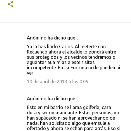
Anónimo ha dicho que…
C
Ya la has liado Carlos. Al meterte con
o
Recuenco ahora el alcalde lo pondrá entre
sus protegidos y los vecinos tendremos q
m
aguantar aun m'as a este risitas
e
incompetente. En La Fortuna no le pueden ni
ver
n
10 de abril de 2013 a las 0:05
t
a
r
Anónimo ha dicho que…
i
Esto en mi barrio se llama golfería, cara
dura y ser un mangante. Estas personas, no
o
han suplicado ni se han aprovechando de
s
nada, han solicitado algo que emsule a
ofertado y ahora se echan para atrás. Eso si