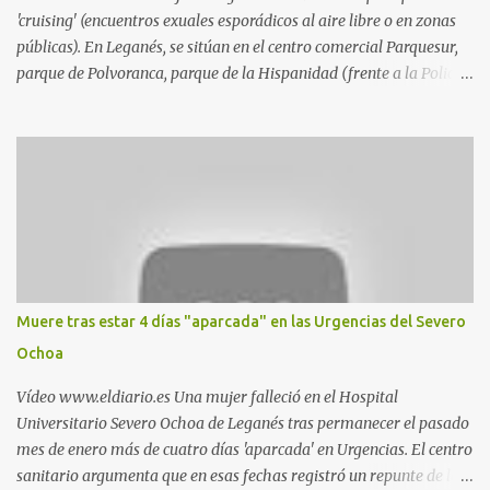
'cruising' (encuentros exuales esporádicos al aire libre o en zonas
públicas). En Leganés, se sitúan en el centro comercial Parquesur,
parque de Polvoranca, parque de la Hispanidad (frente a la Policía
Local) y en los caminos entre el cementerio de Butarque y Plaza
Nueva. Esto es lo que indica esta información recopilada por los
propios practicantes. 'Ante la crisis, disfrute' , señalan. "Cruising:
Parquesur: para ligar baños junto a Burger King o H&M. Y si has
pillado pareja ocacional, parking subterráneo de Leroy Merlin.
Otro espacio para el 'cruising' es enfrente al tanatorio (junto al
estadio municipal de Butarque) y caminos entre el estadio y Plaza
Nueva. Otro lugar: Escombrera de Polvoranca, entre Leganés y
Móstoles También en el parque de la Hispanidad, situado frente a
Muere tras estar 4 días "aparcada" en las Urgencias del Severo
la Policía Local de Leganés de la calle Chile, 1, y junto al
Ochoa
cementerio de Butarque". Más información
Vídeo www.eldiario.es Una mujer falleció en el Hospital
Universitario Severo Ochoa de Leganés tras permanecer el pasado
mes de enero más de cuatro días 'aparcada' en Urgencias. El centro
sanitario argumenta que en esas fechas registró un repunte de las