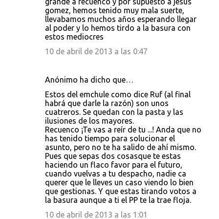
grande a recuenco y por supuesto a jesus
gomez, hemos tenido muy mala suerte,
llevabamos muchos años esperando llegar
al poder y lo hemos tirdo a la basura con
estos mediocres
10 de abril de 2013 a las 0:47
Anónimo ha dicho que…
Estos del emchule como dice Ruf (al final
habrá que darle la razón) son unos
cuatreros. Se quedan con la pasta y las
ilusiones de los mayores.
Recuenco ¡Te vas a reír de tu ...! Anda que no
has tenido tiempo para solucionar el
asunto, pero no te ha salido de ahí mismo.
Pues que sepas dos cosasque te estas
haciendo un flaco favor para el futuro,
cuando vuelvas a tu despacho, nadie ca
querer que le lleves un caso viendo lo bien
que gestionas. Y que estas tirando votos a
la basura aunque a ti el PP te la trae floja.
10 de abril de 2013 a las 1:01