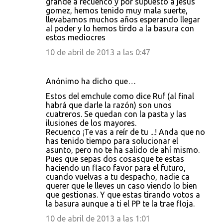
grande a recuenco y por supuesto a jesus
gomez, hemos tenido muy mala suerte,
llevabamos muchos años esperando llegar
al poder y lo hemos tirdo a la basura con
estos mediocres
10 de abril de 2013 a las 0:47
Anónimo ha dicho que…
Estos del emchule como dice Ruf (al final
habrá que darle la razón) son unos
cuatreros. Se quedan con la pasta y las
ilusiones de los mayores.
Recuenco ¡Te vas a reír de tu ...! Anda que no
has tenido tiempo para solucionar el
asunto, pero no te ha salido de ahí mismo.
Pues que sepas dos cosasque te estas
haciendo un flaco favor para el futuro,
cuando vuelvas a tu despacho, nadie ca
querer que le lleves un caso viendo lo bien
que gestionas. Y que estas tirando votos a
la basura aunque a ti el PP te la trae floja.
10 de abril de 2013 a las 1:01