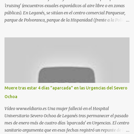
'cruising' (encuentros exuales esporádicos al aire libre o en zonas
públicas). En Leganés, se sitúan en el centro comercial Parquesur,
parque de Polvoranca, parque de la Hispanidad (frente a la Policía
Local) y en los caminos entre el cementerio de Butarque y Plaza
Nueva. Esto es lo que indica esta información recopilada por los
propios practicantes. 'Ante la crisis, disfrute' , señalan. "Cruising:
Parquesur: para ligar baños junto a Burger King o H&M. Y si has
pillado pareja ocacional, parking subterráneo de Leroy Merlin.
Otro espacio para el 'cruising' es enfrente al tanatorio (junto al
estadio municipal de Butarque) y caminos entre el estadio y Plaza
Nueva. Otro lugar: Escombrera de Polvoranca, entre Leganés y
Móstoles También en el parque de la Hispanidad, situado frente a
Muere tras estar 4 días "aparcada" en las Urgencias del Severo
la Policía Local de Leganés de la calle Chile, 1, y junto al
Ochoa
cementerio de Butarque". Más información
Vídeo www.eldiario.es Una mujer falleció en el Hospital
Universitario Severo Ochoa de Leganés tras permanecer el pasado
mes de enero más de cuatro días 'aparcada' en Urgencias. El centro
sanitario argumenta que en esas fechas registró un repunte de las