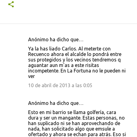
Anónimo ha dicho que…
C
Ya la has liado Carlos. Al meterte con
o
Recuenco ahora el alcalde lo pondrá entre
sus protegidos y los vecinos tendremos q
m
aguantar aun m'as a este risitas
e
incompetente. En La Fortuna no le pueden ni
ver
n
10 de abril de 2013 a las 0:05
t
a
r
Anónimo ha dicho que…
i
Esto en mi barrio se llama golfería, cara
dura y ser un mangante. Estas personas, no
o
han suplicado ni se han aprovechando de
s
nada, han solicitado algo que emsule a
ofertado y ahora se echan para atrás. Eso si