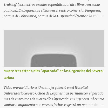
'cruising' (encuentros exuales esporádicos al aire libre o en zonas
públicas). En Leganés, se sitúan en el centro comercial Parquesur,
parque de Polvoranca, parque de la Hispanidad (frente a la Policía
Local) y en los caminos entre el cementerio de Butarque y Plaza
Nueva. Esto es lo que indica esta información recopilada por los
propios practicantes. 'Ante la crisis, disfrute' , señalan. "Cruising:
Parquesur: para ligar baños junto a Burger King o H&M. Y si has
pillado pareja ocacional, parking subterráneo de Leroy Merlin.
Otro espacio para el 'cruising' es enfrente al tanatorio (junto al
estadio municipal de Butarque) y caminos entre el estadio y Plaza
Nueva. Otro lugar: Escombrera de Polvoranca, entre Leganés y
Móstoles También en el parque de la Hispanidad, situado frente a
Muere tras estar 4 días "aparcada" en las Urgencias del Severo
la Policía Local de Leganés de la calle Chile, 1, y junto al
Ochoa
cementerio de Butarque". Más información
Vídeo www.eldiario.es Una mujer falleció en el Hospital
Universitario Severo Ochoa de Leganés tras permanecer el pasado
mes de enero más de cuatro días 'aparcada' en Urgencias. El centro
sanitario argumenta que en esas fechas registró un repunte de las