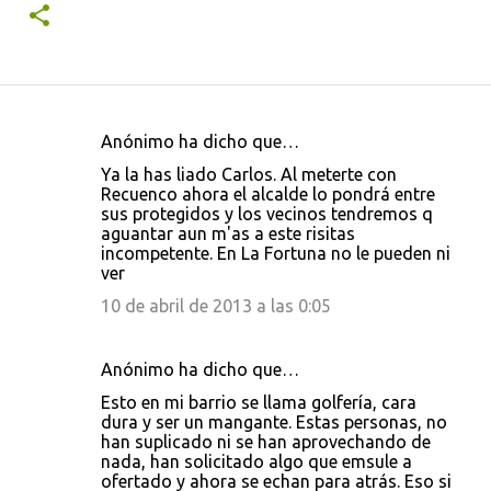
Anónimo ha dicho que…
C
Ya la has liado Carlos. Al meterte con
o
Recuenco ahora el alcalde lo pondrá entre
sus protegidos y los vecinos tendremos q
m
aguantar aun m'as a este risitas
e
incompetente. En La Fortuna no le pueden ni
ver
n
10 de abril de 2013 a las 0:05
t
a
r
Anónimo ha dicho que…
i
Esto en mi barrio se llama golfería, cara
dura y ser un mangante. Estas personas, no
o
han suplicado ni se han aprovechando de
s
nada, han solicitado algo que emsule a
ofertado y ahora se echan para atrás. Eso si