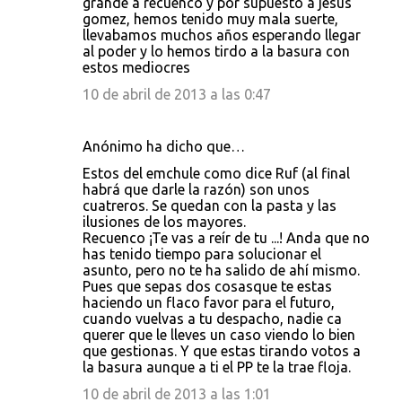
grande a recuenco y por supuesto a jesus
gomez, hemos tenido muy mala suerte,
llevabamos muchos años esperando llegar
al poder y lo hemos tirdo a la basura con
estos mediocres
10 de abril de 2013 a las 0:47
Anónimo ha dicho que…
Estos del emchule como dice Ruf (al final
habrá que darle la razón) son unos
cuatreros. Se quedan con la pasta y las
ilusiones de los mayores.
Recuenco ¡Te vas a reír de tu ...! Anda que no
has tenido tiempo para solucionar el
asunto, pero no te ha salido de ahí mismo.
Pues que sepas dos cosasque te estas
haciendo un flaco favor para el futuro,
cuando vuelvas a tu despacho, nadie ca
querer que le lleves un caso viendo lo bien
que gestionas. Y que estas tirando votos a
la basura aunque a ti el PP te la trae floja.
10 de abril de 2013 a las 1:01