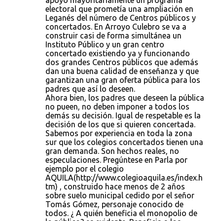
apoyó mayoritariamente un programa
electoral que prometía una ampliación en
Leganés del número de Centros públicos y
concertados. En Arroyo Culebro se va a
construir casi de forma simultánea un
Instituto Público y un gran centro
concertado existiendo ya y funcionando
dos grandes Centros públicos que además
dan una buena calidad de enseñanza y que
garantizan una gran oferta pública para los
padres que así lo deseen.
Ahora bien, los padres que deseen la pública
no pueen, no deben imponer a todos los
demás su decisión. Igual de respetable es la
decisión de los que si quieren concertada.
Sabemos por experiencia en toda la zona
sur que los colegios concertados tienen una
gran demanda. Son hechos reales, no
especulaciones. Pregúntese en Parla por
ejemplo por el colegio
AQUILA(http://www.colegioaquila.es/index.h
tm) , construido hace menos de 2 años
sobre suelo municipal cedido por el señor
Tomás Gómez, personaje conocido de
todos. ¿ A quién beneficia el monopolio de