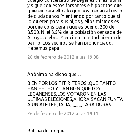
colegio concertado de Leganés... Y así suma
y sigue con estos farsantes e hipócritas que
quieren para ellos lo que nos niegan al resto
de ciudadanos. Y entiendo por tanto que si
lo quieren para sus hijos y ellos mismos es
porque consideran que es bueno. 300 de
8.500. Ni el 3.5% de la población censada de
Arroyoculebro. Y encima la mitad ni eran del
barrio. Los vecinos se han pronunciado.
Habemus papa.
26 de febrero de 2012 a las 19:08
Anónimo ha dicho que…
BIEN POR LOS TITIRITEROS ,QUE TANTO
HAN HECHO Y TAN BIEN QUE LOS
LEGANENSES,LOS VOTARON EN LAS
ULTIMAS ELECIONES,AHORA SACAN PUNTA
A UN ALFILER,JA,JA,,,,,,,,,,CARA DURAS.
26 de febrero de 2012 a las 19:11
Ruf. ha dicho que…