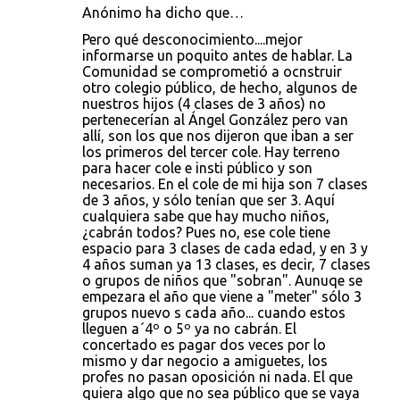
Anónimo ha dicho que…
Pero qué desconocimiento....mejor
informarse un poquito antes de hablar. La
Comunidad se comprometió a ocnstruir
otro colegio público, de hecho, algunos de
nuestros hijos (4 clases de 3 años) no
pertenecerían al Ángel González pero van
allí, son los que nos dijeron que iban a ser
los primeros del tercer cole. Hay terreno
para hacer cole e insti público y son
necesarios. En el cole de mi hija son 7 clases
de 3 años, y sólo tenían que ser 3. Aquí
cualquiera sabe que hay mucho niños,
¿cabrán todos? Pues no, ese cole tiene
espacio para 3 clases de cada edad, y en 3 y
4 años suman ya 13 clases, es decir, 7 clases
o grupos de niños que "sobran". Aunuqe se
empezara el año que viene a "meter" sólo 3
grupos nuevo s cada año... cuando estos
lleguen a´4º o 5º ya no cabrán. El
concertado es pagar dos veces por lo
mismo y dar negocio a amiguetes, los
profes no pasan oposición ni nada. El que
quiera algo que no sea público que se vaya