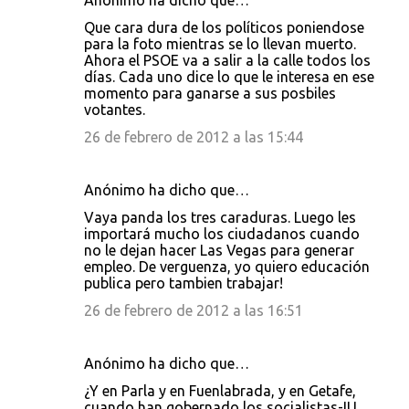
Anónimo ha dicho que…
C
Que cara dura de los políticos poniendose
o
para la foto mientras se lo llevan muerto.
Ahora el PSOE va a salir a la calle todos los
m
días. Cada uno dice lo que le interesa en ese
e
momento para ganarse a sus posbiles
votantes.
n
26 de febrero de 2012 a las 15:44
t
a
r
Anónimo ha dicho que…
i
Vaya panda los tres caraduras. Luego les
importará mucho los ciudadanos cuando
o
no le dejan hacer Las Vegas para generar
s
empleo. De verguenza, yo quiero educación
publica pero tambien trabajar!
26 de febrero de 2012 a las 16:51
Anónimo ha dicho que…
¿Y en Parla y en Fuenlabrada, y en Getafe,
cuando han gobernado los socialistas-IU,