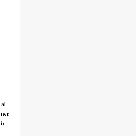
 al
ener
ir