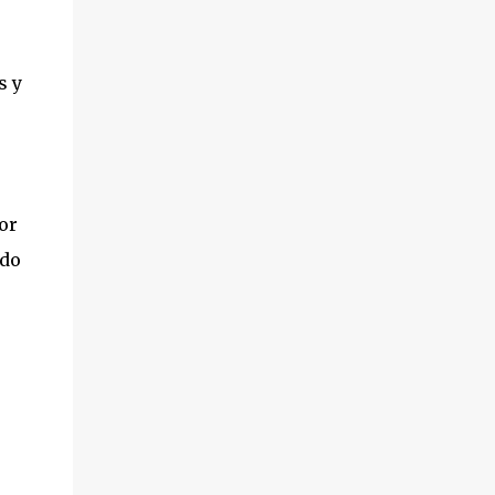
s y
or
ndo