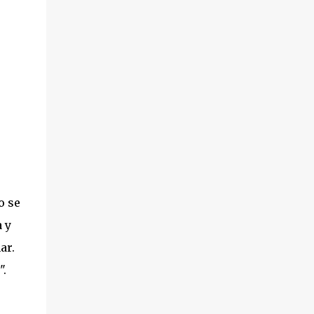
o se
 y
ar.
".