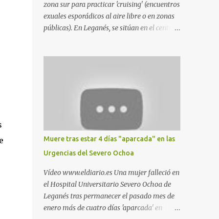
zona sur para practicar 'cruising' (encuentros
exuales esporádicos al aire libre o en zonas
públicas). En Leganés, se sitúan en el centro
comercial Parquesur, parque de Polvoranca,
parque de la Hispanidad (frente a la Policía
Local) y en los caminos entre el cementerio
de Butarque y Plaza Nueva. Esto es lo que
indica esta información recopilada por los
propios practicantes. 'Ante la crisis, disfrute' ,
señalan. "Cruising: Parquesur: para ligar
baños junto a Burger King o H&M. Y si has
s
pillado pareja ocacional, parking
Muere tras estar 4 días "aparcada" en las
e
subterráneo de Leroy Merlin. Otro espacio
Urgencias del Severo Ochoa
para el 'cruising' es enfrente al tanatorio
(junto al estadio municipal de Butarque) y
Vídeo www.eldiario.es Una mujer falleció en
caminos entre el estadio y Plaza Nueva. Otro
el Hospital Universitario Severo Ochoa de
lugar: Escombrera de Polvoranca, entre
Leganés tras permanecer el pasado mes de
Leganés y Móstoles También en el parque de
enero más de cuatro días 'aparcada' en
la Hispanidad, situado frente a la Policía