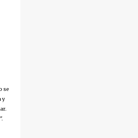
o se
 y
ar.
".