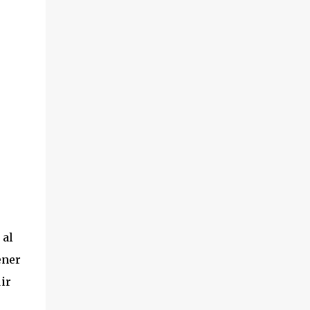
 al
ener
ir