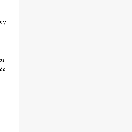
s y
or
ndo