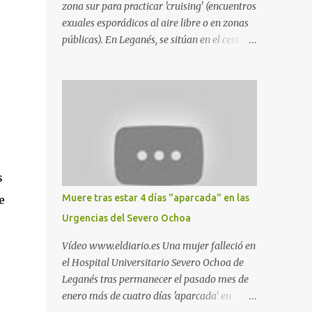
zona sur para practicar 'cruising' (encuentros
exuales esporádicos al aire libre o en zonas
públicas). En Leganés, se sitúan en el centro
comercial Parquesur, parque de Polvoranca,
parque de la Hispanidad (frente a la Policía
Local) y en los caminos entre el cementerio
de Butarque y Plaza Nueva. Esto es lo que
indica esta información recopilada por los
propios practicantes. 'Ante la crisis, disfrute' ,
señalan. "Cruising: Parquesur: para ligar
baños junto a Burger King o H&M. Y si has
s
pillado pareja ocacional, parking
Muere tras estar 4 días "aparcada" en las
e
subterráneo de Leroy Merlin. Otro espacio
Urgencias del Severo Ochoa
para el 'cruising' es enfrente al tanatorio
(junto al estadio municipal de Butarque) y
Vídeo www.eldiario.es Una mujer falleció en
caminos entre el estadio y Plaza Nueva. Otro
el Hospital Universitario Severo Ochoa de
lugar: Escombrera de Polvoranca, entre
Leganés tras permanecer el pasado mes de
Leganés y Móstoles También en el parque de
enero más de cuatro días 'aparcada' en
la Hispanidad, situado frente a la Policía