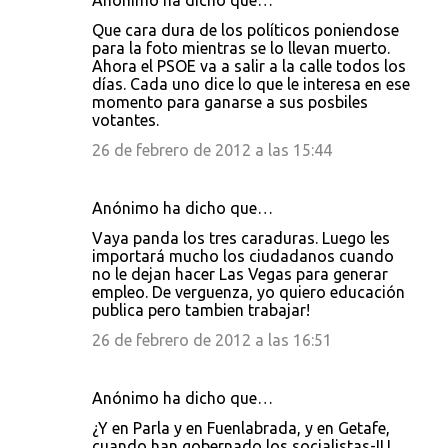
Anónimo ha dicho que…
C
Que cara dura de los políticos poniendose
o
para la foto mientras se lo llevan muerto.
Ahora el PSOE va a salir a la calle todos los
m
días. Cada uno dice lo que le interesa en ese
e
momento para ganarse a sus posbiles
votantes.
n
26 de febrero de 2012 a las 15:44
t
a
r
Anónimo ha dicho que…
i
Vaya panda los tres caraduras. Luego les
importará mucho los ciudadanos cuando
o
no le dejan hacer Las Vegas para generar
s
empleo. De verguenza, yo quiero educación
publica pero tambien trabajar!
26 de febrero de 2012 a las 16:51
Anónimo ha dicho que…
¿Y en Parla y en Fuenlabrada, y en Getafe,
cuando han gobernado los socialistas-IU,