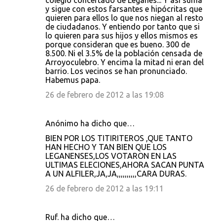
colegio concertado de Leganés... Y así suma
y sigue con estos farsantes e hipócritas que
quieren para ellos lo que nos niegan al resto
de ciudadanos. Y entiendo por tanto que si
lo quieren para sus hijos y ellos mismos es
porque consideran que es bueno. 300 de
8.500. Ni el 3.5% de la población censada de
Arroyoculebro. Y encima la mitad ni eran del
barrio. Los vecinos se han pronunciado.
Habemus papa.
26 de febrero de 2012 a las 19:08
Anónimo ha dicho que…
BIEN POR LOS TITIRITEROS ,QUE TANTO
HAN HECHO Y TAN BIEN QUE LOS
LEGANENSES,LOS VOTARON EN LAS
ULTIMAS ELECIONES,AHORA SACAN PUNTA
A UN ALFILER,JA,JA,,,,,,,,,,CARA DURAS.
26 de febrero de 2012 a las 19:11
Ruf. ha dicho que…