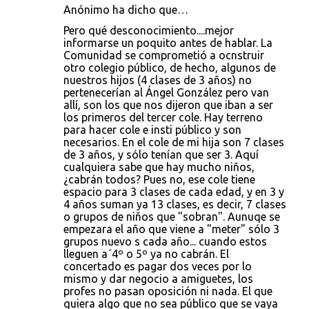
Anónimo ha dicho que…
Pero qué desconocimiento....mejor
informarse un poquito antes de hablar. La
Comunidad se comprometió a ocnstruir
otro colegio público, de hecho, algunos de
nuestros hijos (4 clases de 3 años) no
pertenecerían al Ángel González pero van
allí, son los que nos dijeron que iban a ser
los primeros del tercer cole. Hay terreno
para hacer cole e insti público y son
necesarios. En el cole de mi hija son 7 clases
de 3 años, y sólo tenían que ser 3. Aquí
cualquiera sabe que hay mucho niños,
¿cabrán todos? Pues no, ese cole tiene
espacio para 3 clases de cada edad, y en 3 y
4 años suman ya 13 clases, es decir, 7 clases
o grupos de niños que "sobran". Aunuqe se
empezara el año que viene a "meter" sólo 3
grupos nuevo s cada año... cuando estos
lleguen a´4º o 5º ya no cabrán. El
concertado es pagar dos veces por lo
mismo y dar negocio a amiguetes, los
profes no pasan oposición ni nada. El que
quiera algo que no sea público que se vaya