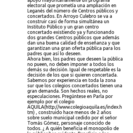
apoyó mayoritariamente un programa
electoral que prometía una ampliación en
Leganés del número de Centros públicos y
concertados. En Arroyo Culebro se va a
construir casi de forma simultánea un
Instituto Público y un gran centro
concertado existiendo ya y funcionando
dos grandes Centros públicos que además
dan una buena calidad de enseñanza y que
garantizan una gran oferta pública para los
padres que así lo deseen.
Ahora bien, los padres que deseen la pública
no pueen, no deben imponer a todos los
demás su decisión. Igual de respetable es la
decisión de los que si quieren concertada.
Sabemos por experiencia en toda la zona
sur que los colegios concertados tienen una
gran demanda. Son hechos reales, no
especulaciones. Pregúntese en Parla por
ejemplo por el colegio
AQUILA(http://www.colegioaquila.es/index.h
tm) , construido hace menos de 2 años
sobre suelo municipal cedido por el señor
Tomás Gómez, personaje conocido de
todos. ¿ A quién beneficia el monopolio de