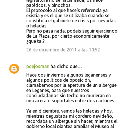
legislatura no se hacía nada, os hace
e
patéticos, y pinochos.
El protocolo al que haceís referencia ya
n
exístia y es el que se utilizaba cuando se
t
constituía el gabinete de crisis por nevadas
o heladas.
a
Pero no pasa nada, podeís seguir ejerciendo
r
de La Plaza, por cierto economicamente
¿que tal?.
i
26 de diciembre de 2011 a las 10:52
o
s
poejosman
ha dicho que…
Hace dos inviernos algunos leganenses y
algunos políticos de oposición,
clamabamos por la apertura de un albergue
en Leganés, para que nuestros
conciudadanos sin techo no murieran en
una acera o soportales entre dos cartones.
Ya en diciembre, vemos las heladas y hoy,
mientras degustaba mi cordero navideño,
recordaba un albergue sin hacer, mientras el
gobierno local plantea ampliar el Museo al