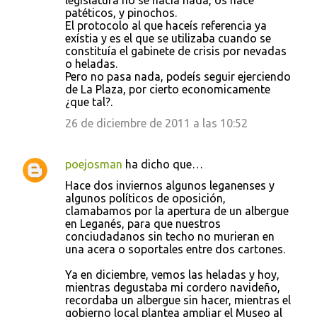
legislatura no se hacía nada, os hace
e
patéticos, y pinochos.
El protocolo al que haceís referencia ya
n
exístia y es el que se utilizaba cuando se
t
constituía el gabinete de crisis por nevadas
o heladas.
a
Pero no pasa nada, podeís seguir ejerciendo
r
de La Plaza, por cierto economicamente
¿que tal?.
i
26 de diciembre de 2011 a las 10:52
o
s
poejosman
ha dicho que…
Hace dos inviernos algunos leganenses y
algunos políticos de oposición,
clamabamos por la apertura de un albergue
en Leganés, para que nuestros
conciudadanos sin techo no murieran en
una acera o soportales entre dos cartones.
Ya en diciembre, vemos las heladas y hoy,
mientras degustaba mi cordero navideño,
recordaba un albergue sin hacer, mientras el
gobierno local plantea ampliar el Museo al