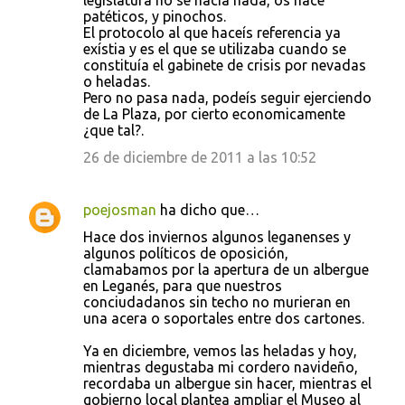
legislatura no se hacía nada, os hace
e
patéticos, y pinochos.
El protocolo al que haceís referencia ya
n
exístia y es el que se utilizaba cuando se
t
constituía el gabinete de crisis por nevadas
o heladas.
a
Pero no pasa nada, podeís seguir ejerciendo
r
de La Plaza, por cierto economicamente
¿que tal?.
i
26 de diciembre de 2011 a las 10:52
o
s
poejosman
ha dicho que…
Hace dos inviernos algunos leganenses y
algunos políticos de oposición,
clamabamos por la apertura de un albergue
en Leganés, para que nuestros
conciudadanos sin techo no murieran en
una acera o soportales entre dos cartones.
Ya en diciembre, vemos las heladas y hoy,
mientras degustaba mi cordero navideño,
recordaba un albergue sin hacer, mientras el
gobierno local plantea ampliar el Museo al