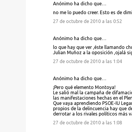
Anónimo ha dicho que…
C
no me lo puedo creer. Esto es de dim
o
27 de octubre de 2010 a las 0:52
m
e
Anónimo ha dicho que…
n
lo que hay que ver ,éste llamando chu
t
Julian Muñoz a la oposición ,ojalá s
a
27 de octubre de 2010 a las 1:04
r
i
Anónimo ha dicho que…
o
¡Pero qué elemento Montoya!
s
Le salió mal la campaña de difamaci
las manifestaciones hechas en el Pl
Que vaya aprendiendo PSOE-IU Legané
propios de la delincuencia hay que de
derrotar a los rivales políticos más 
27 de octubre de 2010 a las 1:08