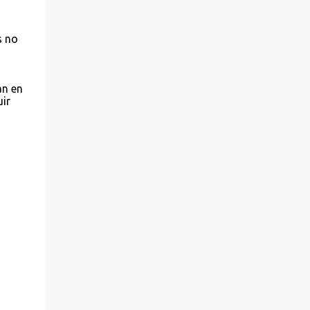
s no
an en
ir