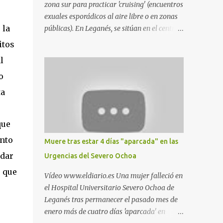
zona sur para practicar 'cruising' (encuentros
exuales esporádicos al aire libre o en zonas
 la
públicas). En Leganés, se sitúan en el centro
comercial Parquesur, parque de Polvoranca,
itos
parque de la Hispanidad (frente a la Policía
l
Local) y en los caminos entre el cementerio
o
de Butarque y Plaza Nueva. Esto es lo que
indica esta información recopilada por los
ta
propios practicantes. 'Ante la crisis, disfrute' ,
e
señalan. "Cruising: Parquesur: para ligar
que
baños junto a Burger King o H&M. Y si has
pillado pareja ocacional, parking
unto
Muere tras estar 4 días "aparcada" en las
subterráneo de Leroy Merlin. Otro espacio
rdar
Urgencias del Severo Ochoa
para el 'cruising' es enfrente al tanatorio
 que
(junto al estadio municipal de Butarque) y
Vídeo www.eldiario.es Una mujer falleció en
caminos entre el estadio y Plaza Nueva. Otro
el Hospital Universitario Severo Ochoa de
lugar: Escombrera de Polvoranca, entre
Leganés tras permanecer el pasado mes de
Leganés y Móstoles También en el parque de
enero más de cuatro días 'aparcada' en
la Hispanidad, situado frente a la Policía