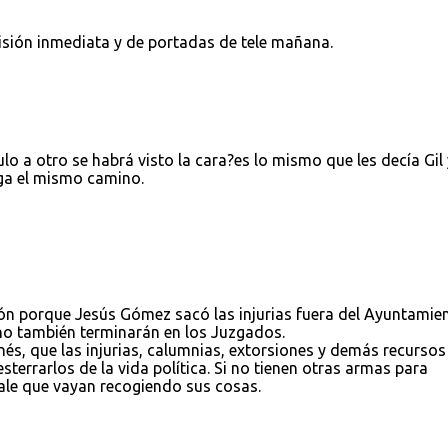
isión inmediata y de portadas de tele mañana.
lo a otro se habrá visto la cara?es lo mismo que les decía Gil 
iga el mismo camino.
ón porque Jesús Gómez sacó las injurias fuera del Ayuntamie
eno también terminarán en los Juzgados.
s, que las injurias, calumnias, extorsiones y demás recursos
sterrarlos de la vida política. Si no tienen otras armas para
vale que vayan recogiendo sus cosas.