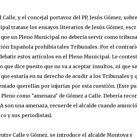
 Calle, y el concejal portavoz del PP, Jesús Gómez, sobre
pal tratase los ensayos literarios de Jesús Gómez, escr
que un Pleno Municipal no debería servir como tribuna
ción Española prohibía tales Tribunales. Por el contrari
debatir estos artículos en el Pleno Municipal. Le contes
que dice puesto que no va a aceptar insultos, ni que s
 que estaría en su derecho de acudir a los Tribunales y 
ntado querellas por injurias por esta cuestión. (Este p
el Pleno como "amenaza" de Gómez a Calle. Debería reco
A son una amenaza, recuerde el alcalde cuando anunció
co y sus periodistas).
ntre Calle y Gómez, se introduce el alcalde Montoya y