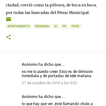
ciudad, corrió como la pólvora, de boca en boca,
por todas las bancadas del Pleno Municipal.
AYUNTAMIENTO
DENUNCIA
IU
PP
PSOE
Anónimo ha dicho que…
C
no me lo puedo creer. Esto es de dimisión
o
inmediata y de portadas de tele mañana.
m
27 de octubre de 2010 a las 0:52
e
n
Anónimo ha dicho que…
t
lo que hay que ver ,éste llamando chulo a