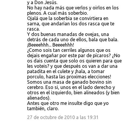
y a Don Jesús.
No hay nada más que verlos y oirlos en los
plenos. A cual más soberbio.
Ojalá que la soberbia se convirtiera en
sarna, que andarían los dos rasca que te
rasca.
Y dos buenas manadas de ovejas, una
detrás de cada uno de ellos, bala que bala.
¡Beeeehhh... Beeeehhh!
¿Como sois tan cerriles algunos que os
dejais engañar por este par de pícaros? ¿No
os dais cuenta que solo os quieren para que
les voteis? y que después os van a dar una
patadita en el culete y ¡hala, a tomar
porculo, hasta las proximas elecciones!
Somos una masa de ganado bovino sin
cerebro. Eso si, unos en el lado derecho y
otros en el izquierdo, bien alineados (y bien
alienados).
Antes que otro me insulte digo que yo
también, claro.
27 de octubre de 2010 a las 19:31