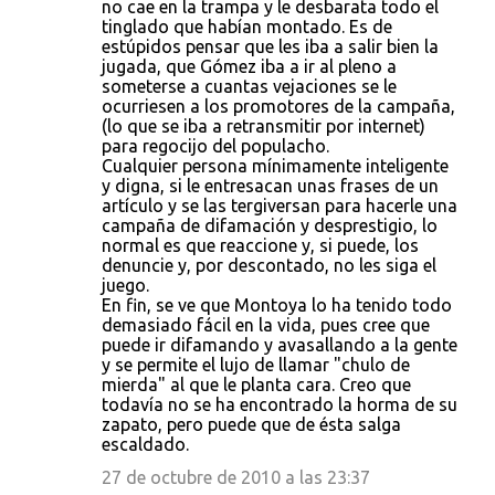
no cae en la trampa y le desbarata todo el
tinglado que habían montado. Es de
estúpidos pensar que les iba a salir bien la
jugada, que Gómez iba a ir al pleno a
someterse a cuantas vejaciones se le
ocurriesen a los promotores de la campaña,
(lo que se iba a retransmitir por internet)
para regocijo del populacho.
Cualquier persona mínimamente inteligente
y digna, si le entresacan unas frases de un
artículo y se las tergiversan para hacerle una
campaña de difamación y desprestigio, lo
normal es que reaccione y, si puede, los
denuncie y, por descontado, no les siga el
juego.
En fin, se ve que Montoya lo ha tenido todo
demasiado fácil en la vida, pues cree que
puede ir difamando y avasallando a la gente
y se permite el lujo de llamar "chulo de
mierda" al que le planta cara. Creo que
todavía no se ha encontrado la horma de su
zapato, pero puede que de ésta salga
escaldado.
27 de octubre de 2010 a las 23:37