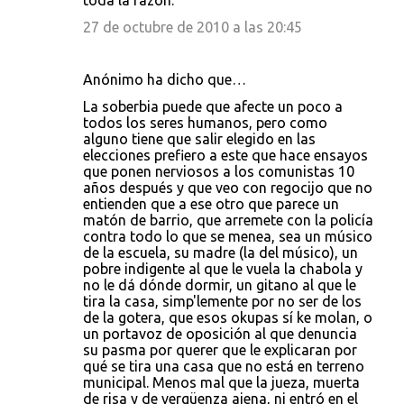
toda la razón.
27 de octubre de 2010 a las 20:45
Anónimo ha dicho que…
La soberbia puede que afecte un poco a
todos los seres humanos, pero como
alguno tiene que salir elegido en las
elecciones prefiero a este que hace ensayos
que ponen nerviosos a los comunistas 10
años después y que veo con regocijo que no
entienden que a ese otro que parece un
matón de barrio, que arremete con la policía
contra todo lo que se menea, sea un músico
de la escuela, su madre (la del músico), un
pobre indigente al que le vuela la chabola y
no le dá dónde dormir, un gitano al que le
tira la casa, simp'lemente por no ser de los
de la gotera, que esos okupas sí ke molan, o
un portavoz de oposición al que denuncia
su pasma por querer que le explicaran por
qué se tira una casa que no está en terreno
municipal. Menos mal que la jueza, muerta
de risa y de vergüenza ajena, ni entró en el