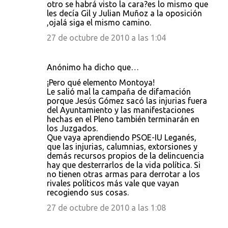
a
otro se habrá visto la cara?es lo mismo que
les decía Gil y Julian Muñoz a la oposición
r
,ojalá siga el mismo camino.
i
27 de octubre de 2010 a las 1:04
o
s
Anónimo ha dicho que…
¡Pero qué elemento Montoya!
Le salió mal la campaña de difamación
porque Jesús Gómez sacó las injurias fuera
del Ayuntamiento y las manifestaciones
hechas en el Pleno también terminarán en
los Juzgados.
Que vaya aprendiendo PSOE-IU Leganés,
que las injurias, calumnias, extorsiones y
demás recursos propios de la delincuencia
hay que desterrarlos de la vida política. Si
no tienen otras armas para derrotar a los
rivales políticos más vale que vayan
recogiendo sus cosas.
27 de octubre de 2010 a las 1:08