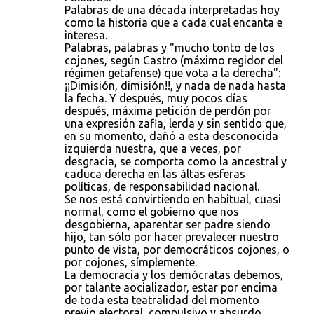
Palabras de una década interpretadas hoy
como la historia que a cada cual encanta e
interesa.
Palabras, palabras y "mucho tonto de los
cojones, según Castro (máximo regidor del
régimen getafense) que vota a la derecha":
¡¡Dimisión, dimisión!!, y nada de nada hasta
la fecha. Y después, muy pocos días
después, máxima petición de perdón por
una expresión zafia, lerda y sin sentido que,
en su momento, dañó a esta desconocida
izquierda nuestra, que a veces, por
desgracia, se comporta como la ancestral y
caduca derecha en las áltas esferas
políticas, de responsabilidad nacional.
Se nos está convirtiendo en habitual, cuasi
normal, como el gobierno que nos
desgobierna, aparentar ser padre siendo
hijo, tan sólo por hacer prevalecer nuestro
punto de vista, por democráticos cojones, o
por cojones, símplemente.
La democracia y los demócratas debemos,
por talante aocializador, estar por encima
de toda esta teatralidad del momento
previo electoral, compulsivo y absurdo.