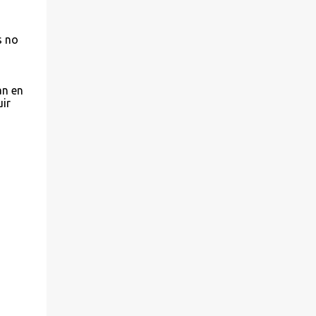
s no
an en
ir