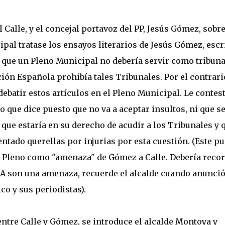
 Calle, y el concejal portavoz del PP, Jesús Gómez, sobre
pal tratase los ensayos literarios de Jesús Gómez, escr
que un Pleno Municipal no debería servir como tribuna
ción Española prohibía tales Tribunales. Por el contrari
debatir estos artículos en el Pleno Municipal. Le contes
que dice puesto que no va a aceptar insultos, ni que s
 que estaría en su derecho de acudir a los Tribunales y 
ntado querellas por injurias por esta cuestión. (Este p
el Pleno como "amenaza" de Gómez a Calle. Debería reco
A son una amenaza, recuerde el alcalde cuando anunció
co y sus periodistas).
ntre Calle y Gómez, se introduce el alcalde Montoya y