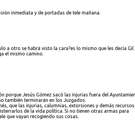
isión inmediata y de portadas de tele mañana.
lo a otro se habrá visto la cara?es lo mismo que les decía Gil 
iga el mismo camino.
ón porque Jesús Gómez sacó las injurias fuera del Ayuntamie
eno también terminarán en los Juzgados.
s, que las injurias, calumnias, extorsiones y demás recursos
sterrarlos de la vida política. Si no tienen otras armas para
vale que vayan recogiendo sus cosas.