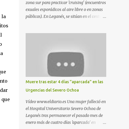
zona sur para practicar 'cruising' (encuentros
exuales esporádicos al aire libre o en zonas
 la
públicas). En Leganés, se sitúan en el centro
comercial Parquesur, parque de Polvoranca,
itos
parque de la Hispanidad (frente a la Policía
l
Local) y en los caminos entre el cementerio
o
de Butarque y Plaza Nueva. Esto es lo que
indica esta información recopilada por los
ta
propios practicantes. 'Ante la crisis, disfrute' ,
e
señalan. "Cruising: Parquesur: para ligar
que
baños junto a Burger King o H&M. Y si has
pillado pareja ocacional, parking
unto
Muere tras estar 4 días "aparcada" en las
subterráneo de Leroy Merlin. Otro espacio
rdar
Urgencias del Severo Ochoa
para el 'cruising' es enfrente al tanatorio
 que
(junto al estadio municipal de Butarque) y
Vídeo www.eldiario.es Una mujer falleció en
caminos entre el estadio y Plaza Nueva. Otro
el Hospital Universitario Severo Ochoa de
lugar: Escombrera de Polvoranca, entre
Leganés tras permanecer el pasado mes de
Leganés y Móstoles También en el parque de
enero más de cuatro días 'aparcada' en
la Hispanidad, situado frente a la Policía