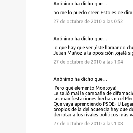
Anónimo ha dicho que…
C
no me lo puedo creer. Esto es de dim
o
27 de octubre de 2010 a las 0:52
m
e
Anónimo ha dicho que…
n
lo que hay que ver ,éste llamando chu
t
Julian Muñoz a la oposición ,ojalá s
a
27 de octubre de 2010 a las 1:04
r
i
Anónimo ha dicho que…
o
¡Pero qué elemento Montoya!
s
Le salió mal la campaña de difamaci
las manifestaciones hechas en el Pl
Que vaya aprendiendo PSOE-IU Legané
propios de la delincuencia hay que de
derrotar a los rivales políticos más 
27 de octubre de 2010 a las 1:08