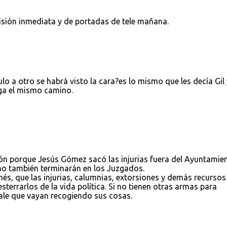
isión inmediata y de portadas de tele mañana.
lo a otro se habrá visto la cara?es lo mismo que les decía Gil 
iga el mismo camino.
ón porque Jesús Gómez sacó las injurias fuera del Ayuntamie
eno también terminarán en los Juzgados.
s, que las injurias, calumnias, extorsiones y demás recursos
sterrarlos de la vida política. Si no tienen otras armas para
vale que vayan recogiendo sus cosas.