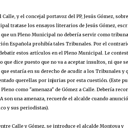
 Calle, y el concejal portavoz del PP, Jesús Gómez, sobre
pal tratase los ensayos literarios de Jesús Gómez, escr
que un Pleno Municipal no debería servir como tribuna
ción Española prohibía tales Tribunales. Por el contrari
debatir estos artículos en el Pleno Municipal. Le contes
que dice puesto que no va a aceptar insultos, ni que s
 que estaría en su derecho de acudir a los Tribunales y 
ntado querellas por injurias por esta cuestión. (Este p
el Pleno como "amenaza" de Gómez a Calle. Debería reco
A son una amenaza, recuerde el alcalde cuando anunció
co y sus periodistas).
ntre Calle y Gómez, se introduce el alcalde Montoya y