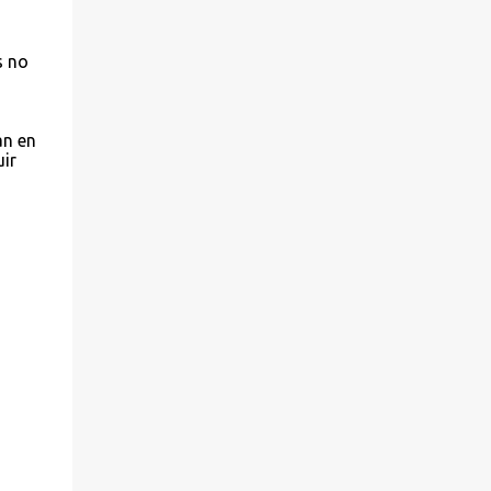
s no
an en
ir