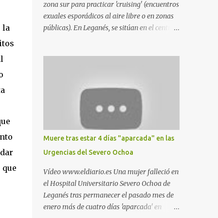
zona sur para practicar 'cruising' (encuentros
exuales esporádicos al aire libre o en zonas
 la
públicas). En Leganés, se sitúan en el centro
comercial Parquesur, parque de Polvoranca,
itos
parque de la Hispanidad (frente a la Policía
l
Local) y en los caminos entre el cementerio
o
de Butarque y Plaza Nueva. Esto es lo que
indica esta información recopilada por los
ta
propios practicantes. 'Ante la crisis, disfrute' ,
e
señalan. "Cruising: Parquesur: para ligar
que
baños junto a Burger King o H&M. Y si has
pillado pareja ocacional, parking
unto
Muere tras estar 4 días "aparcada" en las
subterráneo de Leroy Merlin. Otro espacio
rdar
Urgencias del Severo Ochoa
para el 'cruising' es enfrente al tanatorio
 que
(junto al estadio municipal de Butarque) y
Vídeo www.eldiario.es Una mujer falleció en
caminos entre el estadio y Plaza Nueva. Otro
el Hospital Universitario Severo Ochoa de
lugar: Escombrera de Polvoranca, entre
Leganés tras permanecer el pasado mes de
Leganés y Móstoles También en el parque de
enero más de cuatro días 'aparcada' en
la Hispanidad, situado frente a la Policía