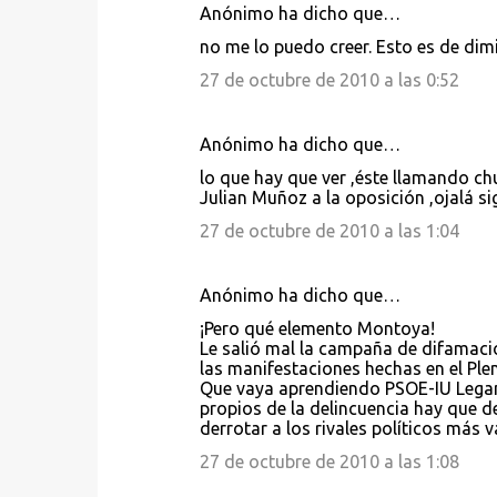
Anónimo ha dicho que…
C
no me lo puedo creer. Esto es de dim
o
27 de octubre de 2010 a las 0:52
m
e
Anónimo ha dicho que…
n
lo que hay que ver ,éste llamando chu
t
Julian Muñoz a la oposición ,ojalá s
a
27 de octubre de 2010 a las 1:04
r
i
Anónimo ha dicho que…
o
¡Pero qué elemento Montoya!
s
Le salió mal la campaña de difamaci
las manifestaciones hechas en el Pl
Que vaya aprendiendo PSOE-IU Legané
propios de la delincuencia hay que de
derrotar a los rivales políticos más 
27 de octubre de 2010 a las 1:08