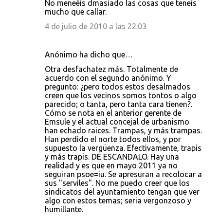
No meneéis dmasiado las cosas que teneis
mucho que callar.
4 de julio de 2010 a las 22:03
Anónimo ha dicho que…
Otra desfachatez más. Totalmente de
acuerdo con el segundo anónimo. Y
pregunto: ¿pero todos estos desalmados
creen que los vecinos somos tontos o algo
parecido; o tanta, pero tanta cara tienen?.
Cómo se nota en el anterior gerente de
Emsule y el actual concejal de urbanismo
han echado raices. Trampas, y más trampas.
Han perdido el norte todos ellos, y por
supuesto la vergüenza. Efectivamente, trapis
y más trapis. DE ESCANDALO. Hay una
realidad y es que en mayo 2011 ya no
seguiran psoe=iu. Se apresuran a recolocar a
sus "serviles". No me puedo creer que los
sindicatos del ayuntamiento tengan que ver
algo con estos temas; seria vergonzoso y
humillante.