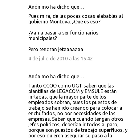
Anónimo ha dicho que…
C
Pues mira, de las pocas cosas alabables al
o
gobierno Montoya. ¿Qué es eso?
m
¿Van a pasar a ser funcionarios
e
municipales?
n
Pero tendrán jetaaaaaaa
t
4 de julio de 2010 a las 15:42
a
r
Anónimo ha dicho que…
i
Tanto CCOO como UGT saben que las
o
plantillas de LEGACOM y EMSULE están
s
infladas, que la mayor parte de los
empleados sobran, pues los puestos de
trabajo se han ido creando para colocar a
enchufados, no por necesidades de las
empresas. Saben que cuando tengan otros
jefes políticos, deberían ir todos al paro,
porque son puestos de trabajo superfluos, y
por eso quieren asegurar su paso a la