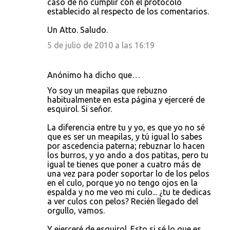
caso de no cumplir con el protocolo
establecido al respecto de los comentarios.
Un Atto. Saludo.
5 de julio de 2010 a las 16:19
Anónimo ha dicho que…
Yo soy un meapilas que rebuzno
habitualmente en esta página y ejerceré de
esquirol. Si señor.
La diferencia entre tu y yo, es que yo no sé
que es ser un meapilas, y tú igual lo sabes
por ascedencia paterna; rebuznar lo hacen
los burros, y yo ando a dos patitas, pero tu
igual te tienes que poner a cuatro más de
una vez para poder soportar lo de los pelos
en el culo, porque yo no tengo ojos en la
espalda y no me veo mi culo... ¿tu te dedicas
a ver culos con pelos? Recién llegado del
orgullo, vamos.
Y ejerceré de esquirol. Esto si sé lo que es