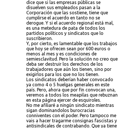
dice que si las empresas públicas se
disuelven sus empleados pasan a la
Corporación que las sostiene, tiene que
cumplirse el acuerdo en tanto no se
derogue. Y si el acuerdo regional está mal,
es una metedura de pata de todos los
partidos políticos y sindicatos que lo
suscribieron.
Y, por cierto, es lamentable que los trabajos
que hoy se ofrecen sean por 600 euros o
menos al mes y es condiciones de
semiesclavitud. Pero la solución no creo que
deba ser destruir los derechos de los
trabajadores que aún los tienen, sino por
exigirlos para los que no los tienen.
Los sindicatos deberían haber convocado
ya como 4 o 5 huelgas generales en este
país. Pero, ahora que por fin convocan una,
veremos a todos los meapilas que rebuznan
en esta página ejercer de esquiroles.
No me afiliaré a ningún sindicato mientras
sigan dominandolos burocracias
conniventes con el poder. Pero tampoco me
vais a hacer tragarme consignas fascistas y
antisindicales de contrabando. Que ya tiene