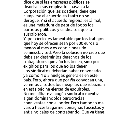
dice que si las empresas públicas se
disuelven sus empleados pasan a la
Corporación que las sostiene, tiene que
cumplirse el acuerdo en tanto no se
derogue. Y si el acuerdo regional está mal,
es una metedura de pata de todos los
partidos políticos y sindicatos que lo
suscribieron.
Y, por cierto, es lamentable que los trabajos
que hoy se ofrecen sean por 600 euros o
menos al mes y es condiciones de
semiesclavitud. Pero la solución no creo que
deba ser destruir los derechos de los
trabajadores que aún los tienen, sino por
exigirlos para los que no los tienen.
Los sindicatos deberían haber convocado
ya como 4 o 5 huelgas generales en este
país. Pero, ahora que por fin convocan una,
veremos a todos los meapilas que rebuznan
en esta página ejercer de esquiroles.
No me afiliaré a ningún sindicato mientras
sigan dominandolos burocracias
conniventes con el poder. Pero tampoco me
vais a hacer tragarme consignas fascistas y
antisindicales de contrabando. Que ya tiene