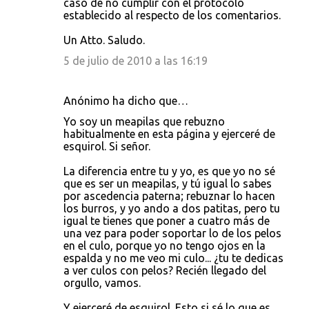
caso de no cumplir con el protocolo
establecido al respecto de los comentarios.
Un Atto. Saludo.
5 de julio de 2010 a las 16:19
Anónimo ha dicho que…
Yo soy un meapilas que rebuzno
habitualmente en esta página y ejerceré de
esquirol. Si señor.
La diferencia entre tu y yo, es que yo no sé
que es ser un meapilas, y tú igual lo sabes
por ascedencia paterna; rebuznar lo hacen
los burros, y yo ando a dos patitas, pero tu
igual te tienes que poner a cuatro más de
una vez para poder soportar lo de los pelos
en el culo, porque yo no tengo ojos en la
espalda y no me veo mi culo... ¿tu te dedicas
a ver culos con pelos? Recién llegado del
orgullo, vamos.
Y ejerceré de esquirol. Esto si sé lo que es