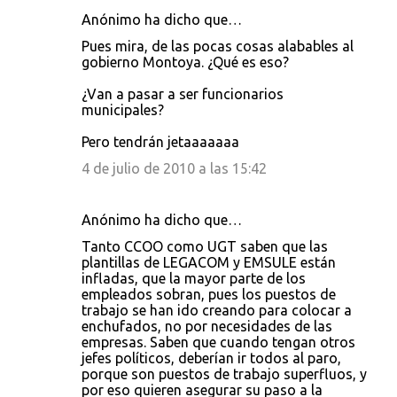
Anónimo ha dicho que…
C
Pues mira, de las pocas cosas alabables al
o
gobierno Montoya. ¿Qué es eso?
m
¿Van a pasar a ser funcionarios
e
municipales?
n
Pero tendrán jetaaaaaaa
t
4 de julio de 2010 a las 15:42
a
r
Anónimo ha dicho que…
i
Tanto CCOO como UGT saben que las
o
plantillas de LEGACOM y EMSULE están
s
infladas, que la mayor parte de los
empleados sobran, pues los puestos de
trabajo se han ido creando para colocar a
enchufados, no por necesidades de las
empresas. Saben que cuando tengan otros
jefes políticos, deberían ir todos al paro,
porque son puestos de trabajo superfluos, y
por eso quieren asegurar su paso a la