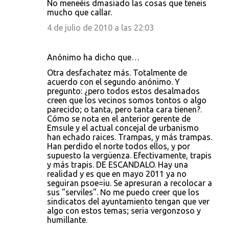
No meneéis dmasiado las cosas que teneis
mucho que callar.
4 de julio de 2010 a las 22:03
Anónimo ha dicho que…
Otra desfachatez más. Totalmente de
acuerdo con el segundo anónimo. Y
pregunto: ¿pero todos estos desalmados
creen que los vecinos somos tontos o algo
parecido; o tanta, pero tanta cara tienen?.
Cómo se nota en el anterior gerente de
Emsule y el actual concejal de urbanismo
han echado raices. Trampas, y más trampas.
Han perdido el norte todos ellos, y por
supuesto la vergüenza. Efectivamente, trapis
y más trapis. DE ESCANDALO. Hay una
realidad y es que en mayo 2011 ya no
seguiran psoe=iu. Se apresuran a recolocar a
sus "serviles". No me puedo creer que los
sindicatos del ayuntamiento tengan que ver
algo con estos temas; seria vergonzoso y
humillante.