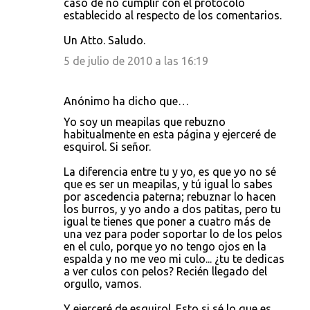
caso de no cumplir con el protocolo
establecido al respecto de los comentarios.
Un Atto. Saludo.
5 de julio de 2010 a las 16:19
Anónimo ha dicho que…
Yo soy un meapilas que rebuzno
habitualmente en esta página y ejerceré de
esquirol. Si señor.
La diferencia entre tu y yo, es que yo no sé
que es ser un meapilas, y tú igual lo sabes
por ascedencia paterna; rebuznar lo hacen
los burros, y yo ando a dos patitas, pero tu
igual te tienes que poner a cuatro más de
una vez para poder soportar lo de los pelos
en el culo, porque yo no tengo ojos en la
espalda y no me veo mi culo... ¿tu te dedicas
a ver culos con pelos? Recién llegado del
orgullo, vamos.
Y ejerceré de esquirol. Esto si sé lo que es