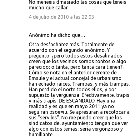
No meneéis dmasiado las cosas que teneis
mucho que callar.
4 de julio de 2010 a las 22:03
Anónimo ha dicho que…
Otra desfachatez más. Totalmente de
acuerdo con el segundo anónimo. Y
pregunto: ¿pero todos estos desalmados
creen que los vecinos somos tontos o algo
parecido; o tanta, pero tanta cara tienen?.
Cómo se nota en el anterior gerente de
Emsule y el actual concejal de urbanismo
han echado raices. Trampas, y más trampas.
Han perdido el norte todos ellos, y por
supuesto la vergüenza. Efectivamente, trapis
y más trapis. DE ESCANDALO. Hay una
realidad y es que en mayo 2011 ya no
seguiran psoe=iu. Se apresuran a recolocar a
sus "serviles". No me puedo creer que los
sindicatos del ayuntamiento tengan que ver
algo con estos temas; seria vergonzoso y
humillante.