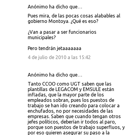
Anónimo ha dicho que…
C
Pues mira, de las pocas cosas alabables al
o
gobierno Montoya. ¿Qué es eso?
m
¿Van a pasar a ser funcionarios
e
municipales?
n
Pero tendrán jetaaaaaaa
t
4 de julio de 2010 a las 15:42
a
r
Anónimo ha dicho que…
i
Tanto CCOO como UGT saben que las
o
plantillas de LEGACOM y EMSULE están
s
infladas, que la mayor parte de los
empleados sobran, pues los puestos de
trabajo se han ido creando para colocar a
enchufados, no por necesidades de las
empresas. Saben que cuando tengan otros
jefes políticos, deberían ir todos al paro,
porque son puestos de trabajo superfluos, y
por eso quieren asegurar su paso a la