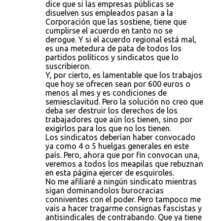
dice que si las empresas públicas se
disuelven sus empleados pasan a la
Corporación que las sostiene, tiene que
cumplirse el acuerdo en tanto no se
derogue. Y si el acuerdo regional está mal,
es una metedura de pata de todos los
partidos políticos y sindicatos que lo
suscribieron.
Y, por cierto, es lamentable que los trabajos
que hoy se ofrecen sean por 600 euros o
menos al mes y es condiciones de
semiesclavitud. Pero la solución no creo que
deba ser destruir los derechos de los
trabajadores que aún los tienen, sino por
exigirlos para los que no los tienen.
Los sindicatos deberían haber convocado
ya como 4 o 5 huelgas generales en este
país. Pero, ahora que por fin convocan una,
veremos a todos los meapilas que rebuznan
en esta página ejercer de esquiroles.
No me afiliaré a ningún sindicato mientras
sigan dominandolos burocracias
conniventes con el poder. Pero tampoco me
vais a hacer tragarme consignas fascistas y
antisindicales de contrabando. Que ya tiene