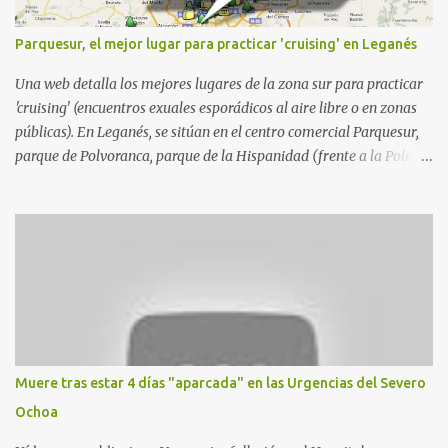
Parquesur, el mejor lugar para practicar 'cruising' en Leganés
Una web detalla los mejores lugares de la zona sur para practicar
'cruising' (encuentros exuales esporádicos al aire libre o en zonas
públicas). En Leganés, se sitúan en el centro comercial Parquesur,
parque de Polvoranca, parque de la Hispanidad (frente a la Policía
Local) y en los caminos entre el cementerio de Butarque y Plaza
Nueva. Esto es lo que indica esta información recopilada por los
propios practicantes. 'Ante la crisis, disfrute' , señalan. "Cruising:
Parquesur: para ligar baños junto a Burger King o H&M. Y si has
pillado pareja ocacional, parking subterráneo de Leroy Merlin.
Otro espacio para el 'cruising' es enfrente al tanatorio (junto al
estadio municipal de Butarque) y caminos entre el estadio y Plaza
Nueva. Otro lugar: Escombrera de Polvoranca, entre Leganés y
Móstoles También en el parque de la Hispanidad, situado frente a
Muere tras estar 4 días "aparcada" en las Urgencias del Severo
la Policía Local de Leganés de la calle Chile, 1, y junto al
Ochoa
cementerio de Butarque". Más información