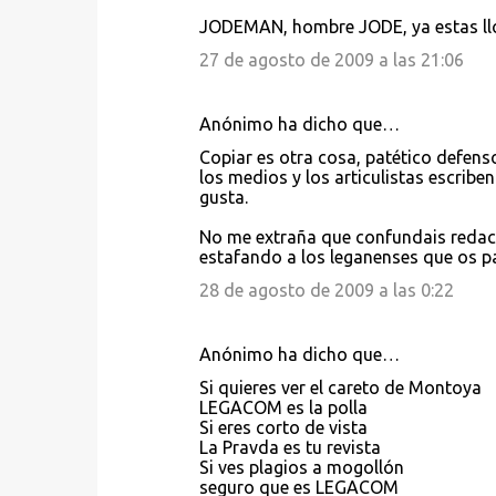
JODEMAN, hombre JODE, ya estas llo
m
e
27 de agosto de 2009 a las 21:06
n
t
Anónimo ha dicho que…
a
Copiar es otra cosa, patético defen
los medios y los articulistas escribe
r
gusta.
i
No me extraña que confundais redacta
o
estafando a los leganenses que os p
s
28 de agosto de 2009 a las 0:22
Anónimo ha dicho que…
Si quieres ver el careto de Montoya
LEGACOM es la polla
Si eres corto de vista
La Pravda es tu revista
Si ves plagios a mogollón
seguro que es LEGACOM