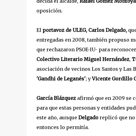
decida el alcalde,
Rafael Gómez Montoya
oposición.
El
portavoz de ULEG, Carlos Delgado,
que
entregadas en 2008, también propuso me
que rechazaron PSOE-IU- para reconocer 
Colectivo Literario Miguel Hernández
,
T
asociación de vecinos Los Santos y Las B
'Gandhi de Leganés'
; y
Vicente Gordillo
García Blázquez
afirmó que en 2009 se c
para que estas personas y entidades pudi
este año, aunque
Delgado
replicó que no
entonces lo permitía.