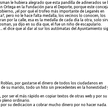
sman le hubiera alegrado que esta pandilla de adinerados se 
n Ortega en la Fundación para el Deporte, porque este concej
obierno, ¿el por qué el trofeo más importante de Leganés en
a?, pero no le hace falta medalla, los vecinos lo conocen, los
ran por la calle, esa es la medalla de cada día la otra, solo sir
Josman, ya dijo en su día que, el fue un niño de escapulario.
o... el dice que al dar al sur los autómatas del Ayuntamiento si
blas, por gastarse el dinero de todos los ciudadanos en
 de su marido, todo un hito sin precedentes en la honestidad 
or ser el más rápido en copiar textos de otras web y por su
o pleno ordinario.
por su dedicacion a cobrar mucho dinero por no hacer nada.