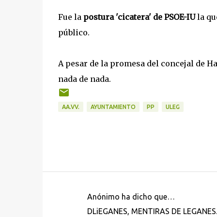
Fue la
postura 'cicatera' de PSOE-IU
la qu
público.
A pesar de la promesa del concejal de Ha
nada de nada.
AA.VV.
AYUNTAMIENTO
PP
ULEG
Anónimo ha dicho que…
C
DLiEGANES, MENTIRAS DE LEGANES.
o