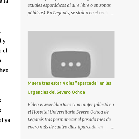
e la
exuales esporádicos al aire libre o en zonas
públicas). En Leganés, se sitúan en el centro
comercial Parquesur, parque de Polvoranca,
parque de la Hispanidad (frente a la Policía
d
Local) y en los caminos entre el cementerio
l y
de Butarque y Plaza Nueva. Esto es lo que
indica esta información recopilada por los
 el
propios practicantes. 'Ante la crisis, disfrute' ,
a
señalan. "Cruising: Parquesur: para ligar
hez
baños junto a Burger King o H&M. Y si has
pillado pareja ocacional, parking
Muere tras estar 4 días "aparcada" en las
subterráneo de Leroy Merlin. Otro espacio
Urgencias del Severo Ochoa
para el 'cruising' es enfrente al tanatorio
s
(junto al estadio municipal de Butarque) y
Vídeo www.eldiario.es Una mujer falleció en
caminos entre el estadio y Plaza Nueva. Otro
s
el Hospital Universitario Severo Ochoa de
lugar: Escombrera de Polvoranca, entre
Leganés tras permanecer el pasado mes de
l ya
Leganés y Móstoles También en el parque de
enero más de cuatro días 'aparcada' en
la Hispanidad, situado frente a la Policía
Urgencias. El centro sanitario argumenta