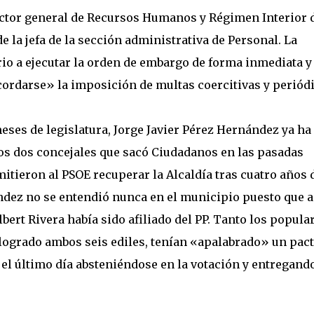
rector general de Recursos Humanos y Régimen Interior 
 la jefa de la sección administrativa de Personal. La
io a ejecutar la orden de embargo de forma inmediata y 
cordarse» la imposición de multas coercitivas y periódi
es de legislatura, Jorge Javier Pérez Hernández ya ha
os dos concejales que sacó Ciudadanos en las pasadas
itieron al PSOE recuperar la Alcaldía tras cuatro años 
ández no se entendió nunca en el municipio puesto que 
lbert Rivera había sido afiliado del PP. Tanto los popula
logrado ambos seis ediles, tenían «apalabrado» un pact
l último día absteniéndose en la votación y entregando