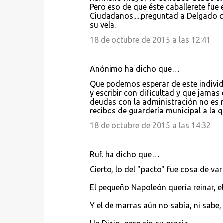
Pero eso de que éste caballerete fue 
m
Ciudadanos.....preguntad a Delgado q
e
su vela.
n
18 de octubre de 2015 a las 12:41
t
a
Anónimo ha dicho que…
r
Que podemos esperar de este individu
i
y escribir con dificultad y que jama
deudas con la administración no es 
o
recibos de guardería municipal a la q
s
18 de octubre de 2015 a las 14:32
Ruf. ha dicho que…
Cierto, lo del "pacto" fue cosa de var
El pequeño Napoleón quería reinar, el c
Y el de marras aún no sabía, ni sabe, 