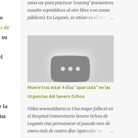
zona sur para practicar 'cruising' (encuentros
exuales esporádicos al aire libre o en zonas
vo
públicas). En Leganés, se sitúan en el centro
comercial Parquesur, parque de Polvoranca,
o de
parque de la Hispanidad (frente a la Policía
 su
Local) y en los caminos entre el cementerio
de Butarque y Plaza Nueva. Esto es lo que
indica esta información recopilada por los
el
propios practicantes. 'Ante la crisis, disfrute' ,
señalan. "Cruising: Parquesur: para ligar
baños junto a Burger King o H&M. Y si has
pillado pareja ocacional, parking
Muere tras estar 4 días "aparcada" en las
subterráneo de Leroy Merlin. Otro espacio
Urgencias del Severo Ochoa
para el 'cruising' es enfrente al tanatorio
 la
(junto al estadio municipal de Butarque) y
Vídeo www.eldiario.es Una mujer falleció en
caminos entre el estadio y Plaza Nueva. Otro
una
el Hospital Universitario Severo Ochoa de
lugar: Escombrera de Polvoranca, entre
Leganés tras permanecer el pasado mes de
Leganés y Móstoles También en el parque de
enero más de cuatro días 'aparcada' en
la Hispanidad, situado frente a la Policía