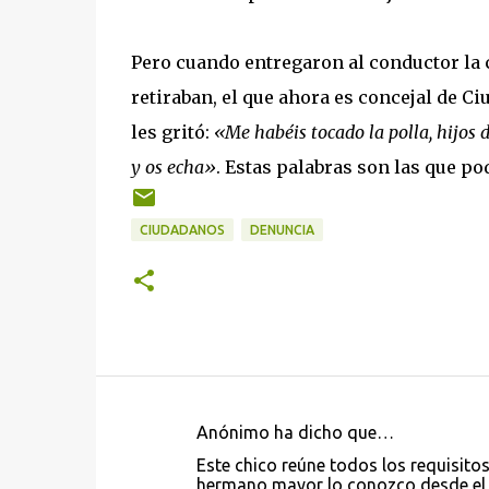
Pero cuando entregaron al conductor la
retiraban, el que ahora es concejal de Ciu
les gritó:
«Me habéis tocado la polla, hijos 
y os echa»
. Estas palabras son las que po
CIUDADANOS
DENUNCIA
Anónimo ha dicho que…
C
Este chico reúne todos los requisito
o
hermano mayor lo conozco desde el c