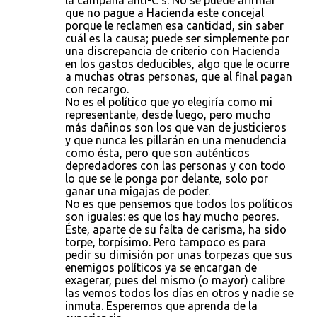
la campaña anti-C's. No se puede afirmar
que no pague a Hacienda este concejal
porque le reclamen esa cantidad, sin saber
cuál es la causa; puede ser simplemente por
una discrepancia de criterio con Hacienda
en los gastos deducibles, algo que le ocurre
a muchas otras personas, que al final pagan
con recargo.
No es el político que yo elegiría como mi
representante, desde luego, pero mucho
más dañinos son los que van de justicieros
y que nunca les pillarán en una menudencia
como ésta, pero que son auténticos
depredadores con las personas y con todo
lo que se le ponga por delante, solo por
ganar una migajas de poder.
No es que pensemos que todos los políticos
son iguales: es que los hay mucho peores.
Éste, aparte de su falta de carisma, ha sido
torpe, torpísimo. Pero tampoco es para
pedir su dimisión por unas torpezas que sus
enemigos políticos ya se encargan de
exagerar, pues del mismo (o mayor) calibre
las vemos todos los días en otros y nadie se
inmuta. Esperemos que aprenda de la