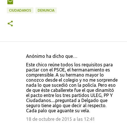
CIUDADANOS
DENUNCIA
Anónimo ha dicho que…
C
Este chico reúne todos los requisitos para
o
pactar con el PSOE, el hermanamiento es
comprensible. A su hermano mayor lo
m
conozco desde el colegio y no me sorprende
e
nada lo que sucedió con la policía. Pero eso
de que éste caballerete fue el que dinamitó
n
el pacto entre los tres partidos ULEG, PP Y
t
Ciudadanos.....preguntad a Delgado que
seguro tiene algo que decir al respecto.
a
Cada palo que aguante su vela.
r
18 de octubre de 2015 a las 12:41
i