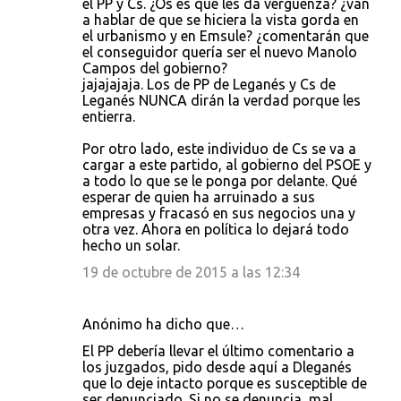
el PP y Cs. ¿Os es que les da vergüenza? ¿van
a hablar de que se hiciera la vista gorda en
el urbanismo y en Emsule? ¿comentarán que
el conseguidor quería ser el nuevo Manolo
Campos del gobierno?
jajajajaja. Los de PP de Leganés y Cs de
Leganés NUNCA dirán la verdad porque les
entierra.
Por otro lado, este individuo de Cs se va a
cargar a este partido, al gobierno del PSOE y
a todo lo que se le ponga por delante. Qué
esperar de quien ha arruinado a sus
empresas y fracasó en sus negocios una y
otra vez. Ahora en política lo dejará todo
hecho un solar.
19 de octubre de 2015 a las 12:34
Anónimo ha dicho que…
El PP debería llevar el último comentario a
los juzgados, pido desde aquí a Dleganés
que lo deje intacto porque es susceptible de
ser denunciado. Si no se denuncia, mal