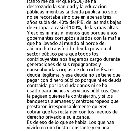
(tanto me da PP que PSOE) se ha
destrozado la sanidad y la educación
públicas mientras la deuda pública no sólo
no se recortaba sino que en apenas tres
años subía del 40% del PIB, de las más bajas
de Europa, a casi el 100%, de las más altas.
Y eso es ni más ni menos que porque unos
gobernantes corruptos aliados con la mafia
que ha llevado al mundo al borde del
abismo ha transferido deuda privada al
sector público para que todos los
contribuyentes nos hagamos cargo durante
generaciones de sus repugnantes y
nauseabundas orgías de derroche. Ésa es
deuda ilegítima, y esa deuda no se tiene que
pagar con dinero público porque ni es deuda
contraída por los ciudadanos ni se ha
usado para bienes y servicios públicos. Que
la paguen quienes la contrajeron, y si los
banqueros alemanes y centroeuropeos que
prestaron irresponsablemente quieren
cobrar que les reclamen con los medios de
derecho privado a su alcance.
Es de eso de lo que se habla. Los que han
vivido en una fiesta constante y en una