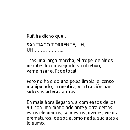
Ruf. ha dicho que…
C
SANTIAGO TORRENTE, UH,
o
UH………………..
m
Tras una larga marcha, el tropel de niños
e
nepotes ha conseguido su objetivo,
vampirizar el Psoe local.
n
t
Pero no ha sido una pelea limpia, el censo
manipulado, la mentira, y la traición han
a
sido sus arteras armas.
r
En mala hora llegaron, a comienzos de los
i
90, con una mano adelante y otra detrás
o
estos elementos, supuestos jóvenes, viejos
prematuros, de socialismo nada, suciatas a
s
lo sumo.