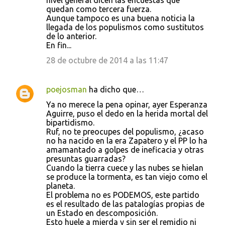
nivel general dicen las encuestas que
quedan como tercera fuerza.
Aunque tampoco es una buena noticia la
llegada de los populismos como sustitutos
de lo anterior.
En fin...
28 de octubre de 2014 a las 11:47
poejosman
ha dicho que…
Ya no merece la pena opinar, ayer Esperanza
Aguirre, puso el dedo en la herida mortal del
bipartidismo.
Ruf, no te preocupes del populismo, ¿acaso
no ha nacido en la era Zapatero y el PP lo ha
amamantado a golpes de ineficacia y otras
presuntas guarradas?
Cuando la tierra cuece y las nubes se hielan
se produce la tormenta, es tan viejo como el
planeta.
El problema no es PODEMOS, este partido
es el resultado de las patalogías propias de
un Estado en descomposición.
Esto huele a mierda y sin ser el remidio ni