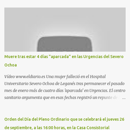
Nueva. Esto es lo que indica esta información recopilada por los
propios practicantes. 'Ante la crisis, disfrute' , señalan. "Cruising:
Parquesur: para ligar baños junto a Burger King o H&M. Y si has
pillado pareja ocacional, parking subterráneo de Leroy Merlin.
Otro espacio para el 'cruising' es enfrente al tanatorio (junto al
estadio municipal de Butarque) y caminos entre el estadio y Plaza
Nueva. Otro lugar: Escombrera de Polvoranca, entre Leganés y
Móstoles También en el parque de la Hispanidad, situado frente a
Muere tras estar 4 días "aparcada" en las Urgencias del Severo
la Policía Local de Leganés de la calle Chile, 1, y junto al
Ochoa
cementerio de Butarque". Más información
Vídeo www.eldiario.es Una mujer falleció en el Hospital
Universitario Severo Ochoa de Leganés tras permanecer el pasado
mes de enero más de cuatro días 'aparcada' en Urgencias. El centro
sanitario argumenta que en esas fechas registró un repunte de las
patologías propias del invierno. El trágico suceso lo publica
diario.es Las paciente, recién operada del corazón, sufrió una
arritmia y agravamiento de su dolencia por culpa de un resfriado.
Orden del Día del Pleno Ordinario que se celebrará el jueves 26
Por ello, la ingresaron a finales del año pasado en el Hospital
de septiembre, a las 16:00 horas, en la Casa Consistorial