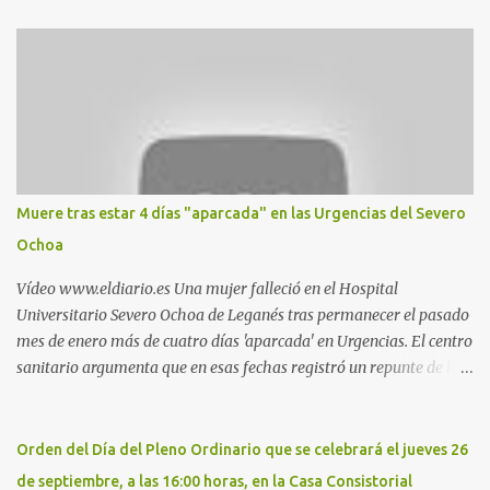
Nueva. Esto es lo que indica esta información recopilada por los
propios practicantes. 'Ante la crisis, disfrute' , señalan. "Cruising:
Parquesur: para ligar baños junto a Burger King o H&M. Y si has
pillado pareja ocacional, parking subterráneo de Leroy Merlin.
Otro espacio para el 'cruising' es enfrente al tanatorio (junto al
estadio municipal de Butarque) y caminos entre el estadio y Plaza
Nueva. Otro lugar: Escombrera de Polvoranca, entre Leganés y
Móstoles También en el parque de la Hispanidad, situado frente a
Muere tras estar 4 días "aparcada" en las Urgencias del Severo
la Policía Local de Leganés de la calle Chile, 1, y junto al
Ochoa
cementerio de Butarque". Más información
Vídeo www.eldiario.es Una mujer falleció en el Hospital
Universitario Severo Ochoa de Leganés tras permanecer el pasado
mes de enero más de cuatro días 'aparcada' en Urgencias. El centro
sanitario argumenta que en esas fechas registró un repunte de las
patologías propias del invierno. El trágico suceso lo publica
diario.es Las paciente, recién operada del corazón, sufrió una
arritmia y agravamiento de su dolencia por culpa de un resfriado.
Orden del Día del Pleno Ordinario que se celebrará el jueves 26
Por ello, la ingresaron a finales del año pasado en el Hospital
de septiembre, a las 16:00 horas, en la Casa Consistorial