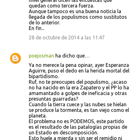
nivel general dicen las encuestas que
quedan como tercera fuerza.
Aunque tampoco es una buena noticia la
llegada de los populismos como sustitutos
de lo anterior.
En fin...
28 de octubre de 2014 a las 11:47
poejosman
ha dicho que…
Ya no merece la pena opinar, ayer Esperanza
Aguirre, puso el dedo en la herida mortal del
bipartidismo.
Ruf, no te preocupes del populismo, ¿acaso
no ha nacido en la era Zapatero y el PP lo ha
amamantado a golpes de ineficacia y otras
presuntas guarradas?
Cuando la tierra cuece y las nubes se hielan
se produce la tormenta, es tan viejo como el
planeta.
El problema no es PODEMOS, este partido
es el resultado de las patalogías propias de
un Estado en descomposición.
Esto huele a mierda y sin ser el remidio ni