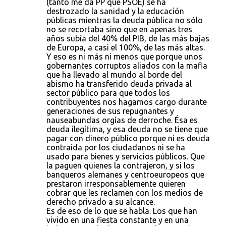
(tanto me da PP que PSOE) se ha
destrozado la sanidad y la educación
públicas mientras la deuda pública no sólo
no se recortaba sino que en apenas tres
años subía del 40% del PIB, de las más bajas
de Europa, a casi el 100%, de las más altas.
Y eso es ni más ni menos que porque unos
gobernantes corruptos aliados con la mafia
que ha llevado al mundo al borde del
abismo ha transferido deuda privada al
sector público para que todos los
contribuyentes nos hagamos cargo durante
generaciones de sus repugnantes y
nauseabundas orgías de derroche. Ésa es
deuda ilegítima, y esa deuda no se tiene que
pagar con dinero público porque ni es deuda
contraída por los ciudadanos ni se ha
usado para bienes y servicios públicos. Que
la paguen quienes la contrajeron, y si los
banqueros alemanes y centroeuropeos que
prestaron irresponsablemente quieren
cobrar que les reclamen con los medios de
derecho privado a su alcance.
Es de eso de lo que se habla. Los que han
vivido en una fiesta constante y en una