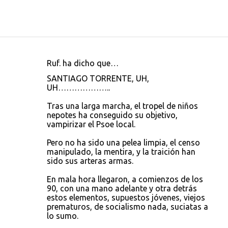
Ruf. ha dicho que…
C
SANTIAGO TORRENTE, UH,
o
UH………………..
m
Tras una larga marcha, el tropel de niños
e
nepotes ha conseguido su objetivo,
vampirizar el Psoe local.
n
t
Pero no ha sido una pelea limpia, el censo
manipulado, la mentira, y la traición han
a
sido sus arteras armas.
r
En mala hora llegaron, a comienzos de los
i
90, con una mano adelante y otra detrás
o
estos elementos, supuestos jóvenes, viejos
prematuros, de socialismo nada, suciatas a
s
lo sumo.