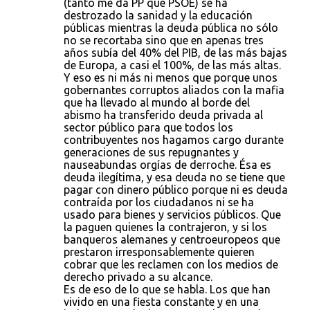
(tanto me da PP que PSOE) se ha
destrozado la sanidad y la educación
públicas mientras la deuda pública no sólo
no se recortaba sino que en apenas tres
años subía del 40% del PIB, de las más bajas
de Europa, a casi el 100%, de las más altas.
Y eso es ni más ni menos que porque unos
gobernantes corruptos aliados con la mafia
que ha llevado al mundo al borde del
abismo ha transferido deuda privada al
sector público para que todos los
contribuyentes nos hagamos cargo durante
generaciones de sus repugnantes y
nauseabundas orgías de derroche. Ésa es
deuda ilegítima, y esa deuda no se tiene que
pagar con dinero público porque ni es deuda
contraída por los ciudadanos ni se ha
usado para bienes y servicios públicos. Que
la paguen quienes la contrajeron, y si los
banqueros alemanes y centroeuropeos que
prestaron irresponsablemente quieren
cobrar que les reclamen con los medios de
derecho privado a su alcance.
Es de eso de lo que se habla. Los que han
vivido en una fiesta constante y en una