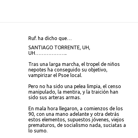
Ruf. ha dicho que…
C
SANTIAGO TORRENTE, UH,
o
UH………………..
m
Tras una larga marcha, el tropel de niños
e
nepotes ha conseguido su objetivo,
vampirizar el Psoe local.
n
t
Pero no ha sido una pelea limpia, el censo
manipulado, la mentira, y la traición han
a
sido sus arteras armas.
r
En mala hora llegaron, a comienzos de los
i
90, con una mano adelante y otra detrás
o
estos elementos, supuestos jóvenes, viejos
prematuros, de socialismo nada, suciatas a
s
lo sumo.