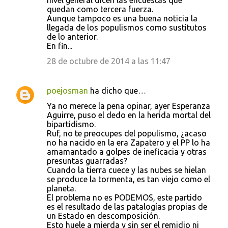
nivel general dicen las encuestas que
quedan como tercera fuerza.
Aunque tampoco es una buena noticia la
llegada de los populismos como sustitutos
de lo anterior.
En fin...
28 de octubre de 2014 a las 11:47
poejosman
ha dicho que…
Ya no merece la pena opinar, ayer Esperanza
Aguirre, puso el dedo en la herida mortal del
bipartidismo.
Ruf, no te preocupes del populismo, ¿acaso
no ha nacido en la era Zapatero y el PP lo ha
amamantado a golpes de ineficacia y otras
presuntas guarradas?
Cuando la tierra cuece y las nubes se hielan
se produce la tormenta, es tan viejo como el
planeta.
El problema no es PODEMOS, este partido
es el resultado de las patalogías propias de
un Estado en descomposición.
Esto huele a mierda y sin ser el remidio ni