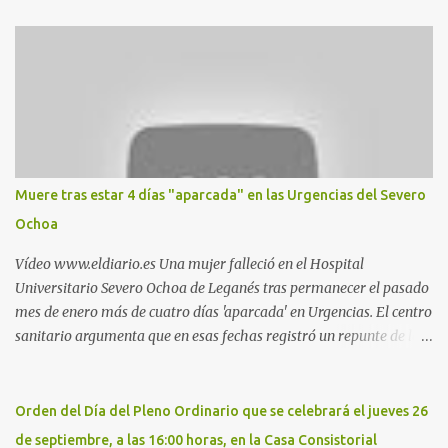
Nueva. Esto es lo que indica esta información recopilada por los
propios practicantes. 'Ante la crisis, disfrute' , señalan. "Cruising:
Parquesur: para ligar baños junto a Burger King o H&M. Y si has
pillado pareja ocacional, parking subterráneo de Leroy Merlin.
Otro espacio para el 'cruising' es enfrente al tanatorio (junto al
estadio municipal de Butarque) y caminos entre el estadio y Plaza
Nueva. Otro lugar: Escombrera de Polvoranca, entre Leganés y
Móstoles También en el parque de la Hispanidad, situado frente a
Muere tras estar 4 días "aparcada" en las Urgencias del Severo
la Policía Local de Leganés de la calle Chile, 1, y junto al
Ochoa
cementerio de Butarque". Más información
Vídeo www.eldiario.es Una mujer falleció en el Hospital
Universitario Severo Ochoa de Leganés tras permanecer el pasado
mes de enero más de cuatro días 'aparcada' en Urgencias. El centro
sanitario argumenta que en esas fechas registró un repunte de las
patologías propias del invierno. El trágico suceso lo publica
diario.es Las paciente, recién operada del corazón, sufrió una
arritmia y agravamiento de su dolencia por culpa de un resfriado.
Orden del Día del Pleno Ordinario que se celebrará el jueves 26
Por ello, la ingresaron a finales del año pasado en el Hospital
de septiembre, a las 16:00 horas, en la Casa Consistorial