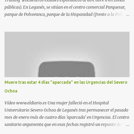
'cruising' (encuentros exuales esporádicos al aire libre o en zonas
públicas). En Leganés, se sitúan en el centro comercial Parquesur,
parque de Polvoranca, parque de la Hispanidad (frente a la Policía
Local) y en los caminos entre el cementerio de Butarque y Plaza
Nueva. Esto es lo que indica esta información recopilada por los
propios practicantes. 'Ante la crisis, disfrute' , señalan. "Cruising:
Parquesur: para ligar baños junto a Burger King o H&M. Y si has
pillado pareja ocacional, parking subterráneo de Leroy Merlin.
Otro espacio para el 'cruising' es enfrente al tanatorio (junto al
estadio municipal de Butarque) y caminos entre el estadio y Plaza
Nueva. Otro lugar: Escombrera de Polvoranca, entre Leganés y
Móstoles También en el parque de la Hispanidad, situado frente a
Muere tras estar 4 días "aparcada" en las Urgencias del Severo
la Policía Local de Leganés de la calle Chile, 1, y junto al
Ochoa
cementerio de Butarque". Más información
Vídeo www.eldiario.es Una mujer falleció en el Hospital
Universitario Severo Ochoa de Leganés tras permanecer el pasado
mes de enero más de cuatro días 'aparcada' en Urgencias. El centro
sanitario argumenta que en esas fechas registró un repunte de las
patologías propias del invierno. El trágico suceso lo publica