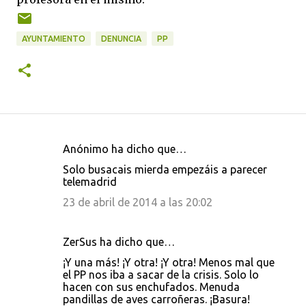
AYUNTAMIENTO
DENUNCIA
PP
Anónimo ha dicho que…
C
Solo busacais mierda empezáis a parecer
o
telemadrid
m
23 de abril de 2014 a las 20:02
e
n
ZerSus ha dicho que…
t
¡Y una más! ¡Y otra! ¡Y otra! Menos mal que
a
el PP nos iba a sacar de la crisis. Solo lo
hacen con sus enchufados. Menuda
r
pandillas de aves carroñeras. ¡Basura!