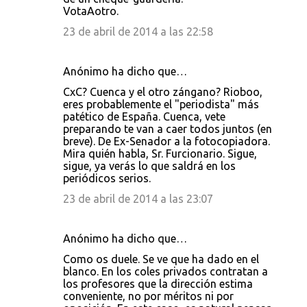
VotaAotro.
23 de abril de 2014 a las 22:58
Anónimo ha dicho que…
CxC? Cuenca y el otro zángano? Rioboo,
eres probablemente el "periodista" más
patético de España. Cuenca, vete
preparando te van a caer todos juntos (en
breve). De Ex-Senador a la fotocopiadora.
Mira quién habla, Sr. Furcionario. Sigue,
sigue, ya verás lo que saldrá en los
periódicos serios.
23 de abril de 2014 a las 23:07
Anónimo ha dicho que…
Como os duele. Se ve que ha dado en el
blanco. En los coles privados contratan a
los profesores que la dirección estima
conveniente, no por méritos ni por