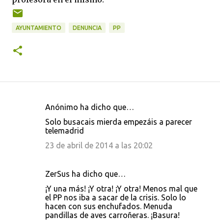
AYUNTAMIENTO
DENUNCIA
PP
Anónimo ha dicho que…
C
Solo busacais mierda empezáis a parecer
o
telemadrid
m
23 de abril de 2014 a las 20:02
e
n
ZerSus ha dicho que…
t
¡Y una más! ¡Y otra! ¡Y otra! Menos mal que
a
el PP nos iba a sacar de la crisis. Solo lo
hacen con sus enchufados. Menuda
r
pandillas de aves carroñeras. ¡Basura!