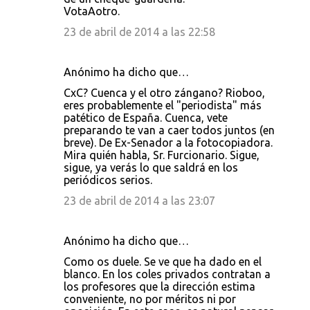
VotaAotro.
23 de abril de 2014 a las 22:58
Anónimo ha dicho que…
CxC? Cuenca y el otro zángano? Rioboo,
eres probablemente el "periodista" más
patético de España. Cuenca, vete
preparando te van a caer todos juntos (en
breve). De Ex-Senador a la fotocopiadora.
Mira quién habla, Sr. Furcionario. Sigue,
sigue, ya verás lo que saldrá en los
periódicos serios.
23 de abril de 2014 a las 23:07
Anónimo ha dicho que…
Como os duele. Se ve que ha dado en el
blanco. En los coles privados contratan a
los profesores que la dirección estima
conveniente, no por méritos ni por