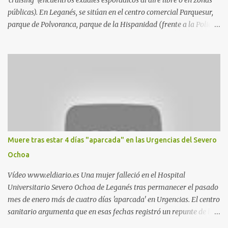
'cruising' (encuentros exuales esporádicos al aire libre o en zonas
públicas). En Leganés, se sitúan en el centro comercial Parquesur,
parque de Polvoranca, parque de la Hispanidad (frente a la Policía
Local) y en los caminos entre el cementerio de Butarque y Plaza
Nueva. Esto es lo que indica esta información recopilada por los
propios practicantes. 'Ante la crisis, disfrute' , señalan. "Cruising:
Parquesur: para ligar baños junto a Burger King o H&M. Y si has
pillado pareja ocacional, parking subterráneo de Leroy Merlin.
Otro espacio para el 'cruising' es enfrente al tanatorio (junto al
estadio municipal de Butarque) y caminos entre el estadio y Plaza
Nueva. Otro lugar: Escombrera de Polvoranca, entre Leganés y
Móstoles También en el parque de la Hispanidad, situado frente a
Muere tras estar 4 días "aparcada" en las Urgencias del Severo
la Policía Local de Leganés de la calle Chile, 1, y junto al
Ochoa
cementerio de Butarque". Más información
Vídeo www.eldiario.es Una mujer falleció en el Hospital
Universitario Severo Ochoa de Leganés tras permanecer el pasado
mes de enero más de cuatro días 'aparcada' en Urgencias. El centro
sanitario argumenta que en esas fechas registró un repunte de las
patologías propias del invierno. El trágico suceso lo publica