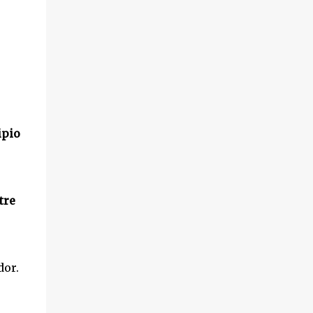
ipio
tre
dor.