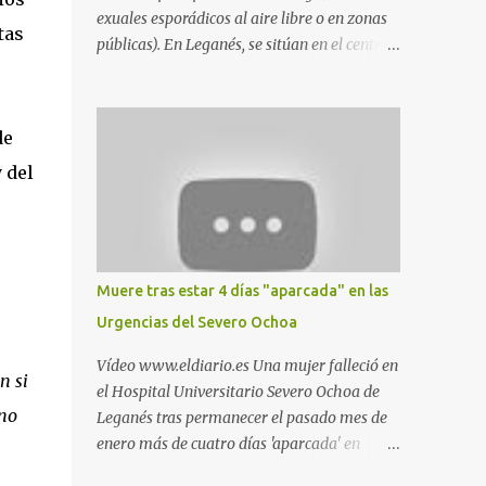
exuales esporádicos al aire libre o en zonas
tas
públicas). En Leganés, se sitúan en el centro
comercial Parquesur, parque de Polvoranca,
parque de la Hispanidad (frente a la Policía
Local) y en los caminos entre el cementerio
de
de Butarque y Plaza Nueva. Esto es lo que
 del
indica esta información recopilada por los
propios practicantes. 'Ante la crisis, disfrute' ,
señalan. "Cruising: Parquesur: para ligar
baños junto a Burger King o H&M. Y si has
pillado pareja ocacional, parking
Muere tras estar 4 días "aparcada" en las
subterráneo de Leroy Merlin. Otro espacio
Urgencias del Severo Ochoa
para el 'cruising' es enfrente al tanatorio
(junto al estadio municipal de Butarque) y
Vídeo www.eldiario.es Una mujer falleció en
n si
caminos entre el estadio y Plaza Nueva. Otro
el Hospital Universitario Severo Ochoa de
lugar: Escombrera de Polvoranca, entre
eno
Leganés tras permanecer el pasado mes de
Leganés y Móstoles También en el parque de
enero más de cuatro días 'aparcada' en
la Hispanidad, situado frente a la Policía
Urgencias. El centro sanitario argumenta