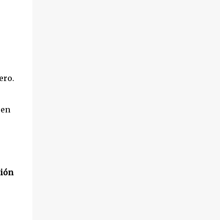
ero.
uen
ción