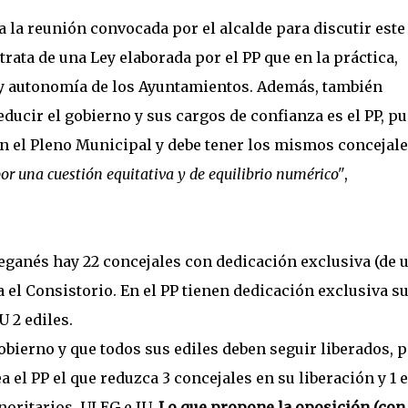
a la reunión convocada por el alcalde para discutir este
rata de una Ley elaborada por el PP que en la práctica,
y autonomía de los Ayuntamientos. Además, también
ducir el gobierno y sus cargos de confianza es el PP, p
n el Pleno Municipal y debe tener los mismos concejal
r una cuestión equitativa y de equilibrio numérico"
,
eganés hay 22 concejales con dedicación exclusiva (de 
ara el Consistorio. En el PP tienen dedicación exclusiva su
U 2 ediles.
obierno y que todos sus ediles deben seguir liberados, 
 el PP el que reduzca 3 concejales en su liberación y 1 e
oritarios, ULEG e IU.
Lo que propone la oposición (con