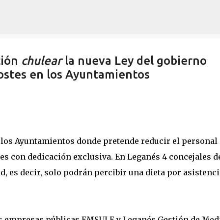
Ir al contenido principal
ción
chulear
la nueva Ley del gobierno
ostes en los Ayuntamientos
 los Ayuntamientos donde pretende reducir el personal
les con dedicación exclusiva. En Leganés 4 concejales d
, es decir, solo podrán percibir una dieta por asistenci
las empresas públicas EMSULE y Leganés Gestión de Med