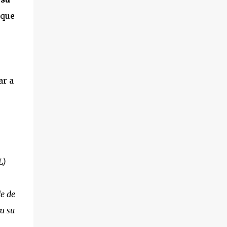
presentado por la Asociación de Amigos del
 que
Pueblo Saharaui. 3º.- Cambio de nombre del
contrato de arrendamiento de la nave nº 7
del centro de empresas de Leganés ‘Ikebana
Animación Ocio y Aventura, S.L.’ a “Awa,
Actions & Events, S.L.’. 4º.- Subsanación del
ar a
error de hecho existente en el acta de la
sesión del 10 de enero de 2012, al haberse
omitido, en la redacci...
L)
e de
a su