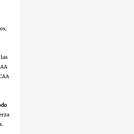
os,
 las
CAA
CCAA
odo
erza
s.