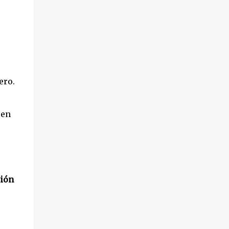
ero.
uen
ción