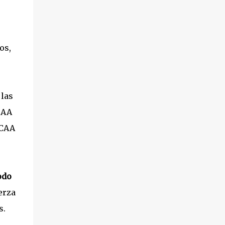
os,
 las
CAA
CCAA
odo
erza
s.