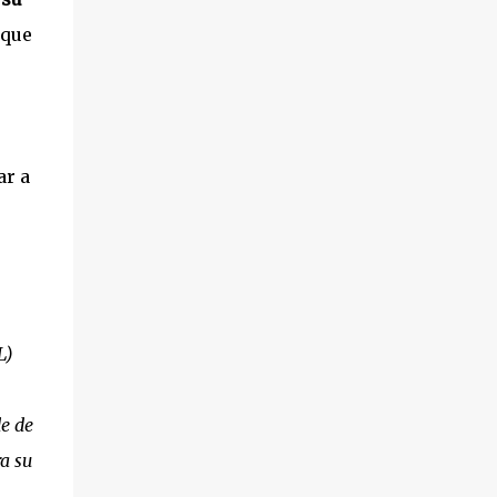
presentado por la Asociación de Amigos del
 que
Pueblo Saharaui. 3º.- Cambio de nombre del
contrato de arrendamiento de la nave nº 7
del centro de empresas de Leganés ‘Ikebana
Animación Ocio y Aventura, S.L.’ a “Awa,
Actions & Events, S.L.’. 4º.- Subsanación del
ar a
error de hecho existente en el acta de la
sesión del 10 de enero de 2012, al haberse
omitido, en la redacci...
L)
e de
a su