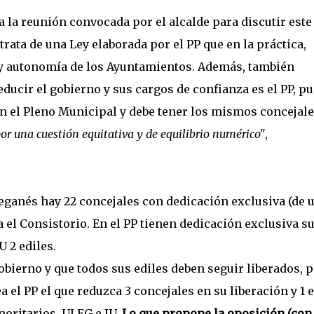
a la reunión convocada por el alcalde para discutir este
rata de una Ley elaborada por el PP que en la práctica,
y autonomía de los Ayuntamientos. Además, también
ducir el gobierno y sus cargos de confianza es el PP, p
n el Pleno Municipal y debe tener los mismos concejal
r una cuestión equitativa y de equilibrio numérico"
,
eganés hay 22 concejales con dedicación exclusiva (de 
ara el Consistorio. En el PP tienen dedicación exclusiva su
U 2 ediles.
obierno y que todos sus ediles deben seguir liberados, 
 el PP el que reduzca 3 concejales en su liberación y 1 e
oritarios, ULEG e IU.
Lo que propone la oposición (con