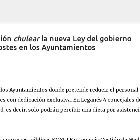
Ir al contenido principal
ción
chulear
la nueva Ley del gobierno
ostes en los Ayuntamientos
 los Ayuntamientos donde pretende reducir el personal
les con dedicación exclusiva. En Leganés 4 concejales d
, es decir, solo podrán percibir una dieta por asistenci
las empresas públicas EMSULE y Leganés Gestión de Med