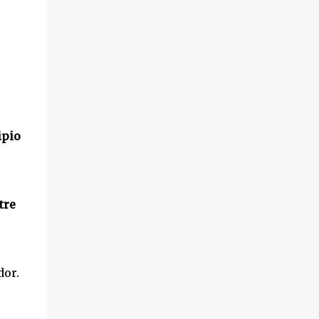
ipio
tre
dor.