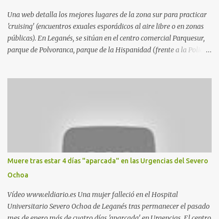
Una web detalla los mejores lugares de la zona sur para practicar
'cruising' (encuentros exuales esporádicos al aire libre o en zonas
públicas). En Leganés, se sitúan en el centro comercial Parquesur,
parque de Polvoranca, parque de la Hispanidad (frente a la Policía
Local) y en los caminos entre el cementerio de Butarque y Plaza
Nueva. Esto es lo que indica esta información recopilada por los
propios practicantes. 'Ante la crisis, disfrute' , señalan. "Cruising:
Parquesur: para ligar baños junto a Burger King o H&M. Y si has
pillado pareja ocacional, parking subterráneo de Leroy Merlin.
Otro espacio para el 'cruising' es enfrente al tanatorio (junto al
estadio municipal de Butarque) y caminos entre el estadio y Plaza
Nueva. Otro lugar: Escombrera de Polvoranca, entre Leganés y
Móstoles También en el parque de la Hispanidad, situado frente a
Muere tras estar 4 días "aparcada" en las Urgencias del Severo
la Policía Local de Leganés de la calle Chile, 1, y junto al
Ochoa
cementerio de Butarque". Más información
Vídeo www.eldiario.es Una mujer falleció en el Hospital
Universitario Severo Ochoa de Leganés tras permanecer el pasado
mes de enero más de cuatro días 'aparcada' en Urgencias. El centro