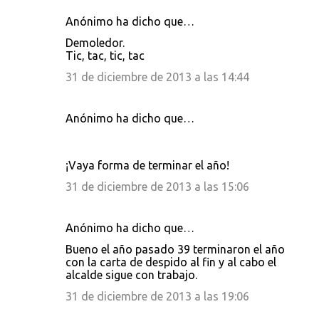
Anónimo ha dicho que…
C
Demoledor.
o
Tic, tac, tic, tac
m
31 de diciembre de 2013 a las 14:44
e
n
Anónimo ha dicho que…
t
a
¡Vaya forma de terminar el año!
r
31 de diciembre de 2013 a las 15:06
i
o
Anónimo ha dicho que…
s
Bueno el año pasado 39 terminaron el año
con la carta de despido al fin y al cabo el
alcalde sigue con trabajo.
31 de diciembre de 2013 a las 19:06