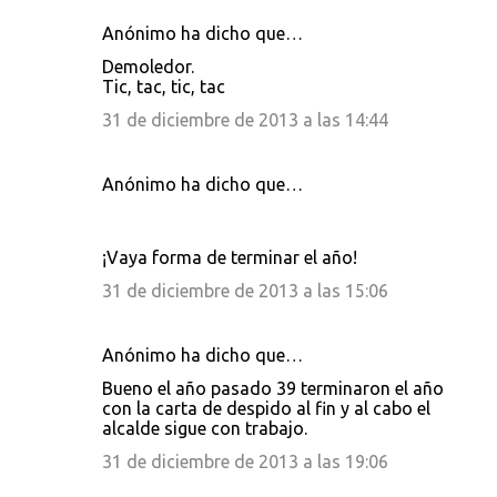
Anónimo ha dicho que…
C
Demoledor.
o
Tic, tac, tic, tac
m
31 de diciembre de 2013 a las 14:44
e
n
Anónimo ha dicho que…
t
a
¡Vaya forma de terminar el año!
r
31 de diciembre de 2013 a las 15:06
i
o
Anónimo ha dicho que…
s
Bueno el año pasado 39 terminaron el año
con la carta de despido al fin y al cabo el
alcalde sigue con trabajo.
31 de diciembre de 2013 a las 19:06