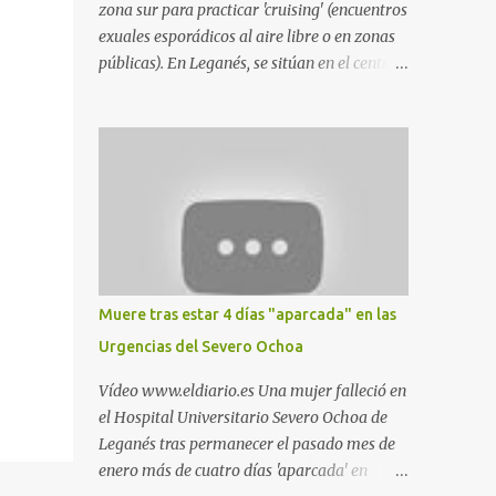
zona sur para practicar 'cruising' (encuentros
exuales esporádicos al aire libre o en zonas
públicas). En Leganés, se sitúan en el centro
comercial Parquesur, parque de Polvoranca,
parque de la Hispanidad (frente a la Policía
Local) y en los caminos entre el cementerio
de Butarque y Plaza Nueva. Esto es lo que
indica esta información recopilada por los
propios practicantes. 'Ante la crisis, disfrute' ,
señalan. "Cruising: Parquesur: para ligar
baños junto a Burger King o H&M. Y si has
pillado pareja ocacional, parking
Muere tras estar 4 días "aparcada" en las
subterráneo de Leroy Merlin. Otro espacio
Urgencias del Severo Ochoa
para el 'cruising' es enfrente al tanatorio
(junto al estadio municipal de Butarque) y
Vídeo www.eldiario.es Una mujer falleció en
caminos entre el estadio y Plaza Nueva. Otro
el Hospital Universitario Severo Ochoa de
lugar: Escombrera de Polvoranca, entre
Leganés tras permanecer el pasado mes de
Leganés y Móstoles También en el parque de
enero más de cuatro días 'aparcada' en
la Hispanidad, situado frente a la Policía