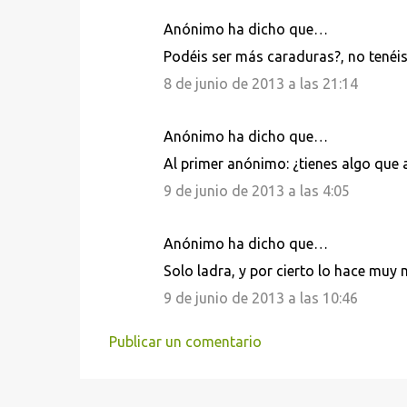
Anónimo ha dicho que…
C
Podéis ser más caraduras?, no tenéi
o
8 de junio de 2013 a las 21:14
m
e
Anónimo ha dicho que…
n
Al primer anónimo: ¿tienes algo que 
t
9 de junio de 2013 a las 4:05
a
r
i
Anónimo ha dicho que…
o
Solo ladra, y por cierto lo hace muy 
s
9 de junio de 2013 a las 10:46
Publicar un comentario