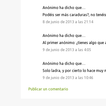
Anónimo ha dicho que…
C
Podéis ser más caraduras?, no tenéi
o
8 de junio de 2013 a las 21:14
m
e
Anónimo ha dicho que…
n
Al primer anónimo: ¿tienes algo que 
t
9 de junio de 2013 a las 4:05
a
r
i
Anónimo ha dicho que…
o
Solo ladra, y por cierto lo hace muy 
s
9 de junio de 2013 a las 10:46
Publicar un comentario