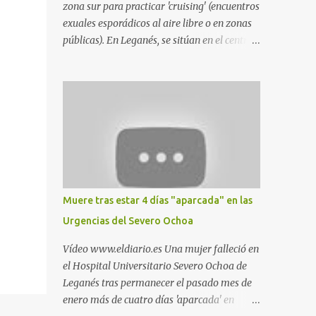
zona sur para practicar 'cruising' (encuentros
exuales esporádicos al aire libre o en zonas
públicas). En Leganés, se sitúan en el centro
comercial Parquesur, parque de Polvoranca,
parque de la Hispanidad (frente a la Policía
Local) y en los caminos entre el cementerio
de Butarque y Plaza Nueva. Esto es lo que
indica esta información recopilada por los
propios practicantes. 'Ante la crisis, disfrute' ,
señalan. "Cruising: Parquesur: para ligar
baños junto a Burger King o H&M. Y si has
pillado pareja ocacional, parking
Muere tras estar 4 días "aparcada" en las
subterráneo de Leroy Merlin. Otro espacio
Urgencias del Severo Ochoa
para el 'cruising' es enfrente al tanatorio
(junto al estadio municipal de Butarque) y
Vídeo www.eldiario.es Una mujer falleció en
caminos entre el estadio y Plaza Nueva. Otro
el Hospital Universitario Severo Ochoa de
lugar: Escombrera de Polvoranca, entre
Leganés tras permanecer el pasado mes de
Leganés y Móstoles También en el parque de
enero más de cuatro días 'aparcada' en
la Hispanidad, situado frente a la Policía