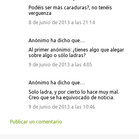
C
Podéis ser más caraduras?, no tenéis
o
verguenza
m
8 de junio de 2013 a las 21:14
e
n
Anónimo ha dicho que…
t
Al primer anónimo: ¿tienes algo que alegar
a
sobre algo o sólo ladras?
r
9 de junio de 2013 a las 4:05
i
o
Anónimo ha dicho que…
s
Solo ladra, y por cierto lo hace muy mal.
Creo que se ha equivocado de noticia.
9 de junio de 2013 a las 10:46
Publicar un comentario