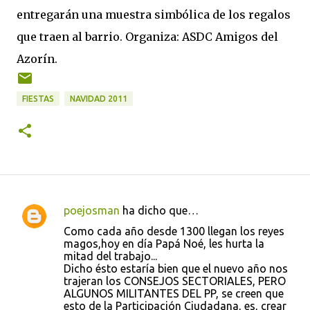
entregarán una muestra simbólica de los regalos
que traen al barrio. Organiza: ASDC Amigos del
Azorín.
FIESTAS
NAVIDAD 2011
poejosman
ha dicho que…
C
Como cada año desde 1300 llegan los reyes
o
magos,hoy en día Papá Noé, les hurta la
mitad del trabajo...
m
Dicho ésto estaría bien que el nuevo año nos
e
trajeran los CONSEJOS SECTORIALES, PERO
ALGUNOS MILITANTES DEL PP, se creen que
n
esto de la Participación Ciudadana, es, crear